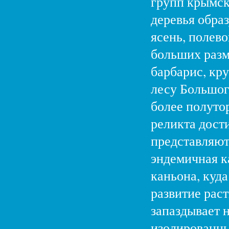
групп крымск
деревья образ
ясень, полево
больших разм
барбарис, кр
лесу Большог
более полуто
реликта дости
представляют
эндемичная к
каньона, куд
развитие рас
запаздывает 
изолированны