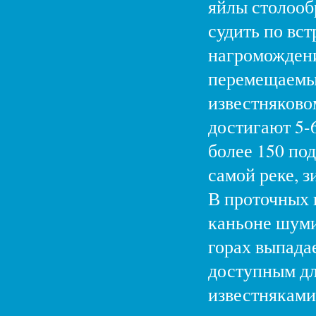
яйлы столооб
судить по вс
нагромождени
перемещаемые
известняково
достигают 5-6
более 150 под
самой реке, з
В проточных 
каньоне шумит
горах выпада
доступным дл
известняками