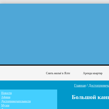
Снять жильё в Ялте
Аренда квартир
Главная
/
Достопримеча
Новости
Большой кан
Афиша
Достопримечательности
Музеи