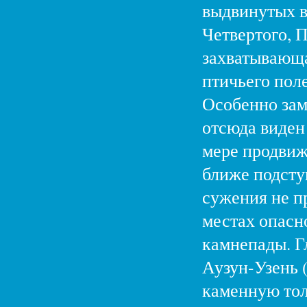
выдвинутых в
Четвертого, П
захватывающа
птичьего пол
Особенно зам
отсюда виден
мере продвиж
ближе подсту
сужения не п
местах опасн
камнепады. Гл
Аузун-Узень 
каменную тол