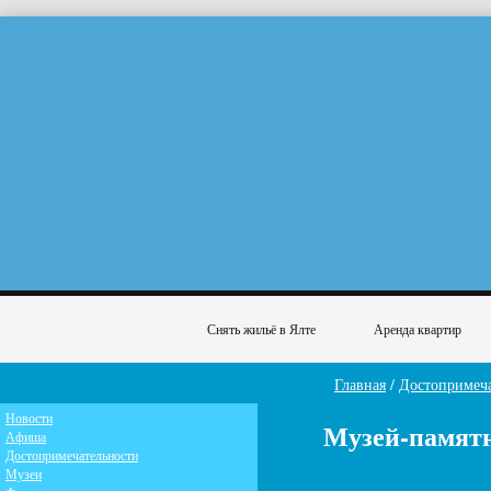
Снять жильё в Ялте
Аренда квартир
Главная
/
Достопримеча
Новости
Музей-памят
Афиша
Достопримечательности
Музеи