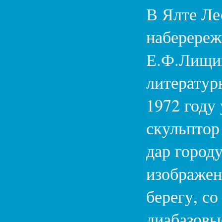
В Ялте Ле
наберереж
Е.Ф.Лищин
литератур
1972 году
скульптор
дар город
изображен
берегу, с
диабазовы