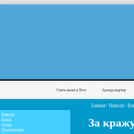
Снять жильё в Ялте
Аренда квартир
Главная
/
Новости
/
Вла
Новости
За краж
Власть
Отдых
Происшествия