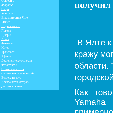
получил
Общество
Здоровье
Спорт
Культура
Знаменитости в Ялте
Бизнес
Недвижимость
Погода
Цифры
Анонс
В Ялте к
Финансы
Юмор
кражу мо
Транспорт
Афиша
Достопримечательности
области.
Фотоотчеты
Объявления Ялты
Справочник предприятий
городской
Встреча на авто
Аренда яхт и катеров
Доставка цветов
Как гов
Yamaha 
примерно