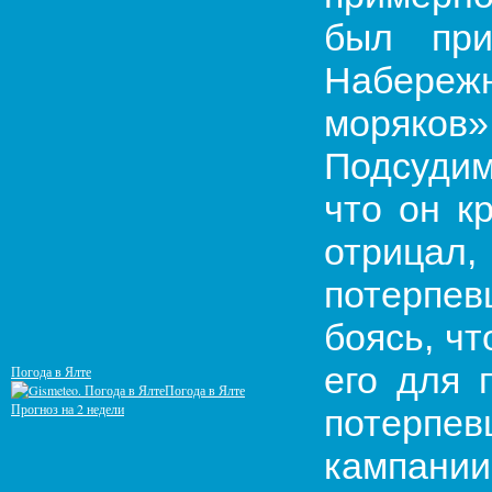
был при
Набереж
моряков»
Подсудим
что он к
отрицал
потерпев
боясь, чт
его для 
Погода в Ялте
Погода в Ялте
Прогноз на 2 недели
потерпев
кампани