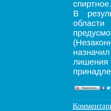
спиртное
В резул
области
предусмо
(Незакон
назначил
лишени
принадле
Поделиться…
Комментар