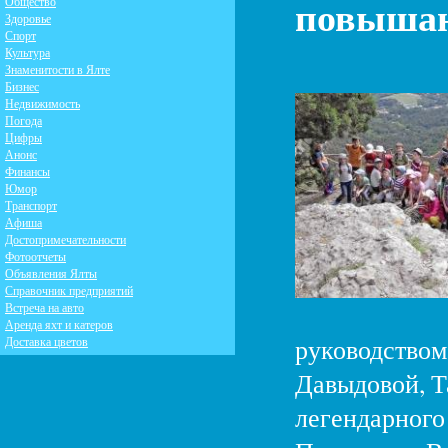
повышаю
Общество
Здоровье
Спорт
Культура
Знаменитости в Ялте
Бизнес
Недвижимость
Погода
Цифры
Анонс
Финансы
Юмор
Транспорт
Афиша
Достопримечательности
Фотоотчеты
Объявления Ялты
Справочник предприятий
Встреча на авто
Аренда яхт и катеров
руководством
Доставка цветов
Давыдовой, Т
легендарного