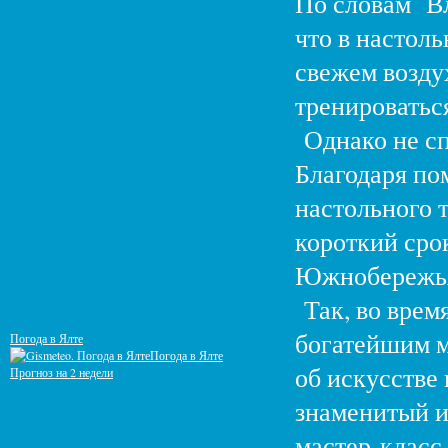
По словам Вл
что в настоль
свежем воздух
тренироватьс
Однако не сп
Благодаря по
настольного 
короткий сро
Южнобережья 
Так, во врем
богатейшим м
Погода в Ялте
Погода в Ялте
об искусстве
Прогноз на 2 недели
знаменитый и
мастер-класс