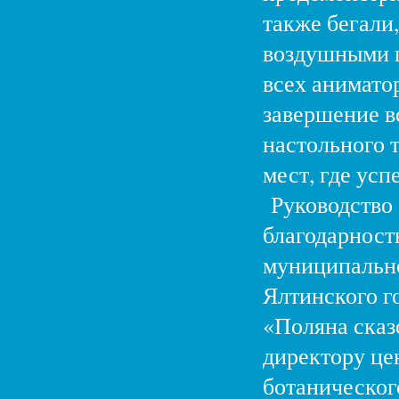
также бегали,
воздушными ш
всех анимато
завершение в
настольного 
мест, где ус
Руководство 
благодарность
муниципально
Ялтинского г
«Поляна сказ
директору це
ботаническог