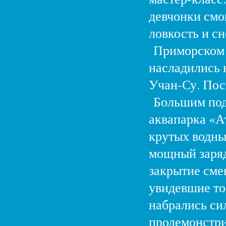
девчонки смо
ловкость и с
Приморском 
насладились 
Учан-Су. Пос
Большим пода
аквапарка «А
крутых водны
мощный заряд
закрытие сме
увидевшие то,
набрались си
продемонстри