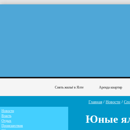
Снять жильё в Ялте
Аренда квартир
Главная
/
Новости
/
Сп
Новости
Юные ял
Власть
Отдых
Происшествия