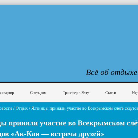
Всё об отдыхе
 квартир
Снять дом
Трансфер в Ялту
Статьи
Нед
овости
/
Отдых
/
Ялтинцы приняли участие во Всекрымском слёте скаутов
ы приняли участие во Всекрымском слёт
дов «Ак-Кая — встреча друзей»