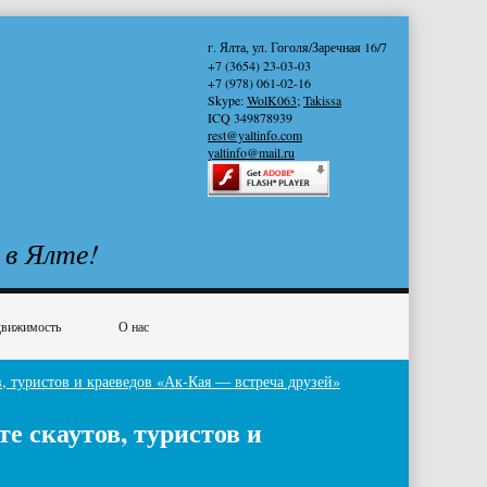
г. Ялта, ул. Гоголя/Заречная 16/7
+7 (3654) 23-03-03
+7 (978) 061-02-16
Skype:
WolK063
;
Takissa
ICQ 349878939
rest@yaltinfo.com
yaltinfo@mail.ru
 в Ялте!
вижимость
О нас
, туристов и краеведов «Ак-Кая — встреча друзей»
е скаутов, туристов и