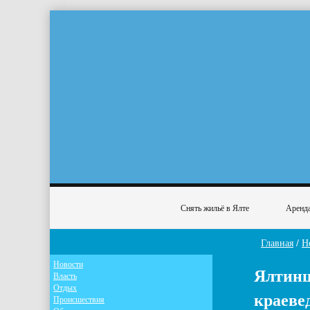
Снять жильё в Ялте
Аренда
Главная
/
Н
Новости
Ялтинц
Власть
Отдых
краеве
Происшествия