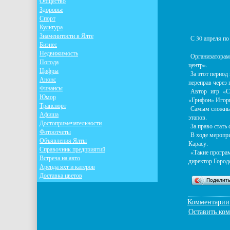
Общество
Здоровье
Спорт
Культура
Знаменитости в Ялте
С 30 апреля по
Бизнес
Недвижимость
Организаторами
Погода
центр».
Цифры
За этот период
Анонс
переправ через 
Финансы
Автор игр «Стр
Юмор
«Грифон» Игор
Транспорт
Самым сложным 
Афиша
этапов.
Достопримечательности
За право стать
Фотоотчеты
В ходе меропри
Объявления Ялты
Карасу.
Справочник предприятий
«Такие програм
Встреча на авто
директор Город
Аренда яхт и катеров
Доставка цветов
Поделит
Комментарии
Оставить ко