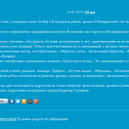
14.05.2015 |
Отдых
 4 мая, у подножья скалы Ак-Кая в Белогорском районе, прошёл II Всекрымский слет ск
 этого мероприятия традиционно выступили Ялтинский союз скаутов и Муниципальное
 юные участники слёта прошли обучение по выживанию в лесу, ориентированию на местн
горные реки, медицине. Ребята стали участниками игр и соревнований, в которых смогл
емительная погоня, или Навигаторы», «Формула успеха», «Безмолвный свидетель», «
ь Вульфиус.
и интересным соревнованием является «Тропа серого волка». Это захватывающее и ув
 самой лучшей сражались команды «Грифон», «Летучие мыши», «Меридиан», «Ялтинский
ятия ребята посетили места раскопок древних городищ, познакомились с наскальными р
мы дают возможность подросткам не только интересно провести время, проявить умени
ского подростково-молодёжного центра Владимир Стройванс.
ься…
мментарий
В данном разделе нет информации