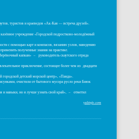
аутов, туристов и краеведов «Ак-Кая — встреча друзей».
 казённое учреждение «Городской подростково-молодёжный
ости с помощью карт и компасов, вязанию узлов, наведению
и применить полученные знания на практике.
Верёвочный капкан» – руководитель скаутского отряда
лекательное приключение, состоящее более чем из двадцати
 городской детский морской центр», «Панда».
исунками, очистили от бытового мусора русло реки Биюк
я и навыки, но и лучше узнать свой край», – отметил
yaltinfo.com