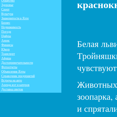
красно
Общество
Здоровье
Спорт
Культура
Знаменитости в Ялте
Бизнес
Недвижимость
Погода
Цифры
Белая льв
Анонс
Финансы
Юмор
Тройняшки
Транспорт
Афиша
Достопримечательности
чувствуют
Фотоотчеты
Объявления Ялты
Справочник предприятий
Встреча на авто
Животных 
Аренда яхт и катеров
Доставка цветов
зоопарка,
и спрятал