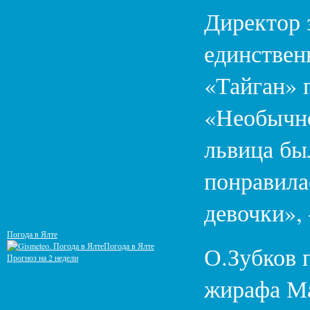
Директор 
единствен
«Тайган» п
«Необычно
львица бы
понравила
девочки»,
Погода в Ялте
Погода в Ялте
О.Зубков 
Прогноз на 2 недели
жирафа Ма