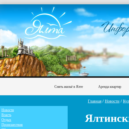
Снять жильё в Ялте
Аренда квартир
Главная
/
Новости
/
Кул
Новости
Ялтинск
Власть
Отдых
Происшествия