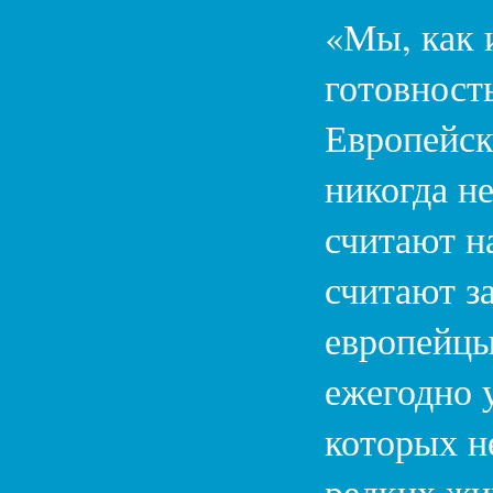
«Мы, как 
готовность
Европейск
никогда н
считают н
считают з
европейцы
ежегодно 
которых н
редких жив