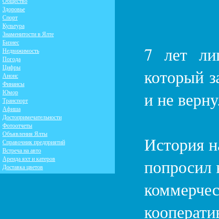
Общество
Здоровье
Спорт
Культура
Знаменитости в Ялте
Бизнес
7 лет ли
Недвижимость
Погода
Цифры
который з
Анонс
Финансы
Юмор
и не верну
Транспорт
Афиша
Достопримечательности
Фотоотчеты
Объявления Ялты
История н
Справочник предприятий
Встреча на авто
Аренда яхт и катеров
попросил 
Доставка цветов
коммерч
коопера