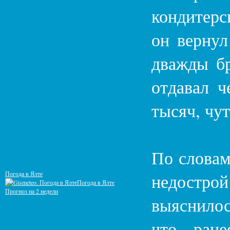
кондитерс
он вернул
дважды бр
отдавал ч
тысяч, чу
По словам
Погода в Ялте
недострой
Погода в Ялте
Прогноз на 2 недели
выяснилос
что ран