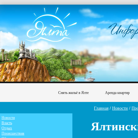
Снять жильё в Ялте
Аренда квартир
Главная
/
Новости
/
Пр
Новости
Ялтинск
Власть
Отдых
Происшествия