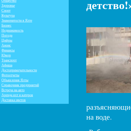
детство!
Общество
Здоровье
Спорт
Культура
Знаменитости в Ялте
Бизнес
Недвижимость
Погода
Цифры
Анонс
Финансы
Юмор
Транспорт
Афиша
Достопримечательности
Фотоотчеты
Объявления Ялты
Справочник предприятий
Встреча на авто
Аренда яхт и катеров
Доставка цветов
разъясняющие
на воде.