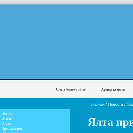
Снять жильё в Ялте
Аренда квартир
Главная
/
Новости
/
Об
Новости
Ялта пр
Власть
Отдых
Происшествия