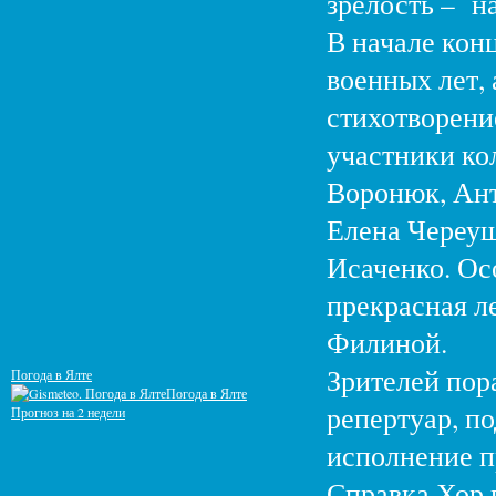
зрелость – н
В начале кон
военных лет,
стихотворени
участники ко
Воронюк, Ант
Елена Череу
Исаченко. Ос
прекрасная л
Филиной.
Зрителей пор
Погода в Ялте
Погода в Ялте
репертуар, п
Прогноз на 2 недели
исполнение п
Справка.Хор 