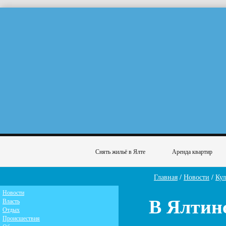
Снять жильё в Ялте
Аренда квартир
Главная
/
Новости
/
Кул
Новости
В Ялтин
Власть
Отдых
Происшествия