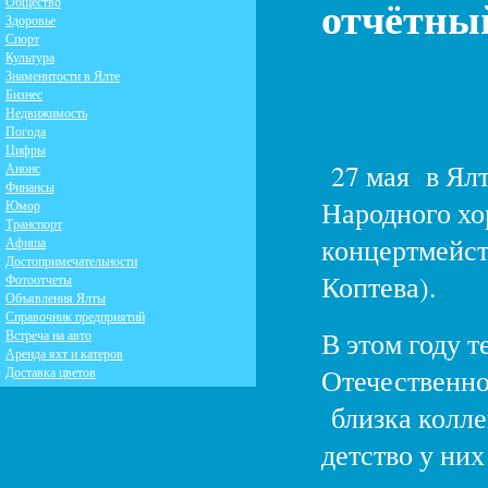
отчётный
Общество
Здоровье
Спорт
Культура
Знаменитости в Ялте
Бизнес
Недвижимость
Погода
Цифры
27 мая в Ялт
Анонс
Финансы
Народного хо
Юмор
Транспорт
концертмейст
Афиша
Достопримечательности
Коптева).
Фотоотчеты
Объявления Ялты
Справочник предприятий
В этом году т
Встреча на авто
Аренда яхт и катеров
Отечественно
Доставка цветов
близка колле
детство у ни