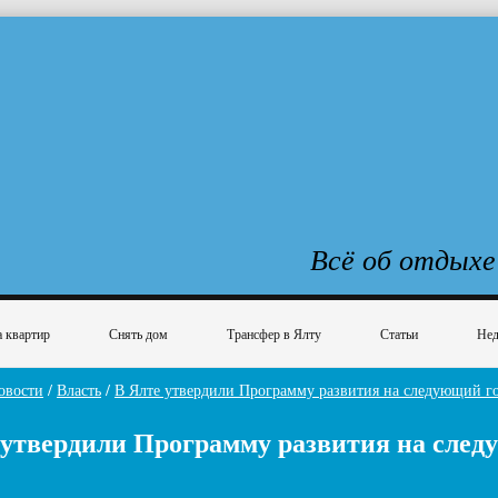
Всё об отдыхе
 квартир
Снять дом
Трансфер в Ялту
Статьи
Нед
овости
/
Власть
/
В Ялте утвердили Программу развития на следующий г
 утвердили Программу развития на след