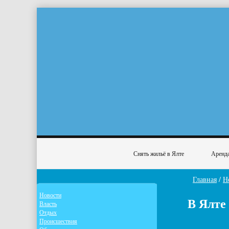
Снять жильё в Ялте
Аренда
Главная
/
Н
Новости
В Ялте
Власть
Отдых
Происшествия