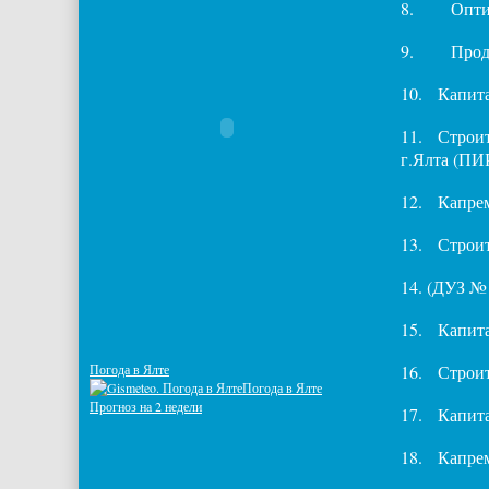
8.
Опти
9.
Прод
10.
Капит
11.
Строит
г.Ялта (ПИ
12.
Капрем
13.
Строит
14. (ДУЗ №
15.
Капита
Погода в Ялте
16.
Строит
Погода в Ялте
Прогноз на 2 недели
17.
Капит
18.
Капре