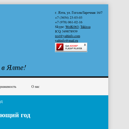
г. Ялта, ул. Гоголя/Заречная 16/7
+7 (3654) 23-03-03
+7 (978) 061-02-16
Skype:
WolK063
;
Takissa
ICQ 349878939
rest@yaltinfo.com
yaltinfo@mail.ru
 в Ялте!
вижимость
О нас
од
ующий год