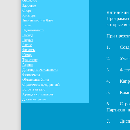
Общество
Здоровье
Спорт
Ялтинский 
Культура
Программа 
Знаменитости в Ялте
которые во
Бизнес
Недвижимость
Погода
При презен
Цифры
Анонс
1.
Созд
Финансы
Юмор
2.
Учас
Транспорт
Афиша
3.
Фест
Достопримечательности
Фотоотчеты
Объявления Ялты
4.
Капр
Справочник предприятий
Встреча на авто
5.
Комп
Аренда яхт и катеров
Доставка цветов
6.
Стро
Партизан, 
7.
Дисп