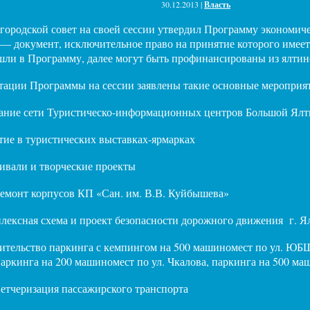
30.12.2013 |
Власть
городской совет на своей сессии утвердил Программу экономичес
— документ, исключительное право на принятие которого имеет
шли в Программу, далее могут быть профинансированы из ялтин
тации Программы на сессии заявлены такие основные мероприят
ание сети Туристическо-информационных центров Большой Ял
тие в туристических выставках-ярмарках
ивали и творческие проекты
емонт корпусов КП «Сан. им. В.В. Куйбышева»
лексная схема и проект безопасности дорожного движения г. Я
ительство паркинга с кемпингом на 500 машиномест по ул. ЮБШ
паркинга на 200 машиномест по ул. Чкалова, паркинга на 500 м
етчеризация пассажирского транспорта