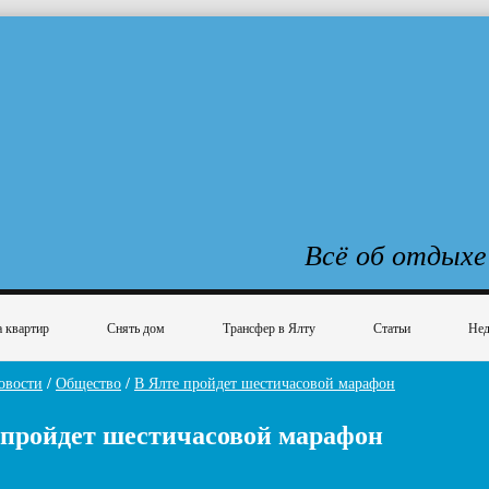
Всё об отдыхе
 квартир
Снять дом
Трансфер в Ялту
Статьи
Нед
овости
/
Общество
/
В Ялте пройдет шестичасовой марафон
 пройдет шестичасовой марафон