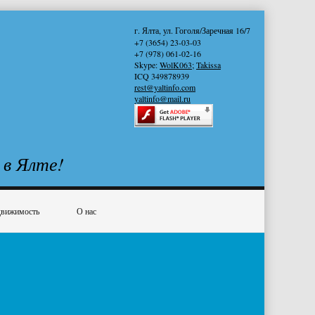
г. Ялта, ул. Гоголя/Заречная 16/7
+7 (3654) 23-03-03
+7 (978) 061-02-16
Skype:
WolK063
;
Takissa
ICQ 349878939
rest@yaltinfo.com
yaltinfo@mail.ru
 в Ялте!
вижимость
О нас