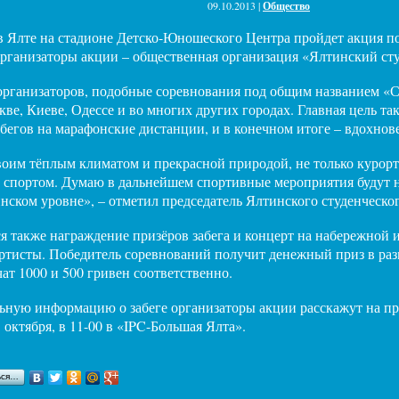
09.10.2013 |
Общество
в Ялте на стадионе Детско-Юношеского Центра пройдет акция по
рганизаторы акции – общественная организация «Ялтинский сту
организаторов, подобные соревнования под общим названием «
ве, Киеве, Одессе и во многих других городах. Главная цель т
абегов на марафонские дистанции, и в конечном итоге – вдохно
своим тёплым климатом и прекрасной природой, не только курор
й спортом. Думаю в дальнейшем спортивные мероприятия будут на
инском уровне», – отметил председатель Ялтинского студенческ
я также награждение призёров забега и концерт на набережной и
ртисты. Победитель соревнований получит денежный приз в разм
ат 1000 и 500 гривен соответственно.
льную информацию о забеге организаторы акции расскажут на пр
 октября, в 11-00 в «IPC-Большая Ялта».
ься…