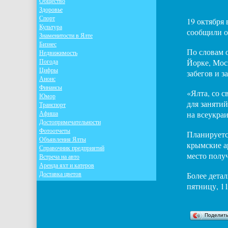
Общество
Здоровье
Спорт
19 октября 
Культура
сообщили о
Знаменитости в Ялте
Бизнес
По словам 
Недвижимость
Погода
Йорке, Моск
Цифры
забегов и з
Анонс
Финансы
«Ялта, со 
Юмор
для заняти
Транспорт
Афиша
на всеукра
Достопримечательности
Фотоотчеты
Планируетс
Объявления Ялты
крымские а
Справочник предприятий
место получ
Встреча на авто
Аренда яхт и катеров
Доставка цветов
Более дета
пятницу, 11
Поделит