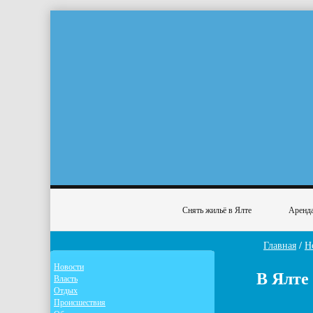
Снять жильё в Ялте
Аренда
Главная
/
Н
Новости
В Ялте
Власть
Отдых
Происшествия