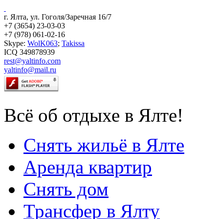
г. Ялта, ул. Гоголя/Заречная 16/7
+7 (3654) 23-03-03
+7 (978) 061-02-16
Skype:
WolK063
;
Takissa
ICQ 349878939
rest@yaltinfo.com
yaltinfo@mail.ru
Всё об отдыхе в Ялте!
Снять жильё в Ялте
Аренда квартир
Снять дом
Трансфер в Ялту