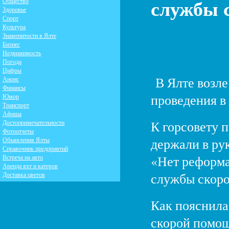
службы 
Общество
Здоровье
Спорт
Культура
Знаменитости в Ялте
Бизнес
Недвижимость
Погода
Цифры
В Ялте возле
Анонс
Финансы
проведения в
Юмор
Транспорт
Афиша
К горсовету 
Достопримечательности
Фотоотчеты
держали в ру
Объявления Ялты
Справочник предприятий
«Нет реформа
Встреча на авто
Аренда яхт и катеров
службы скоро
Доставка цветов
Как пояснила
скорой помощ