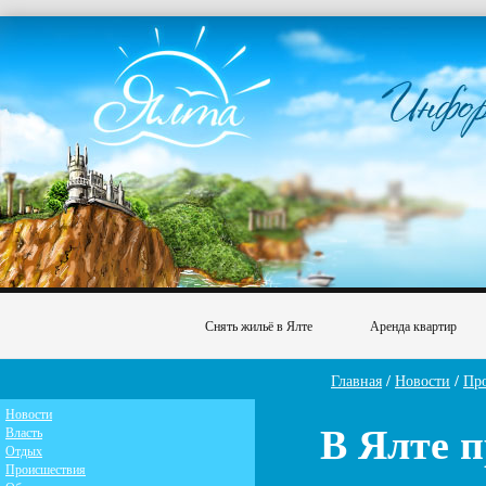
Снять жильё в Ялте
Аренда квартир
Главная
/
Новости
/
Пр
Новости
В Ялте 
Власть
Отдых
Происшествия