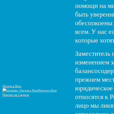
помощи на ми
быть уверенн
обеспокоены 
всем. У нас 
которые хотят
Заместитель 
изменением з
балансосодерж
прежнем мест
юридическое 
Погода в Ялте
Погода в Ялте
относятся к 
Прогноз на 2 недели
лицо мы ликв
определили д