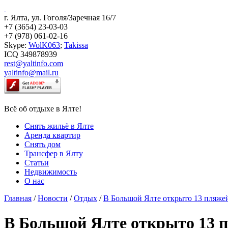
г. Ялта, ул. Гоголя/Заречная 16/7
+7 (3654) 23-03-03
+7 (978) 061-02-16
Skype:
WolK063
;
Takissa
ICQ 349878939
rest@yaltinfo.com
yaltinfo@mail.ru
Всё об отдыхе в Ялте!
Снять жильё в Ялте
Аренда квартир
Снять дом
Трансфер в Ялту
Статьи
Недвижимость
О нас
Главная
/
Новости
/
Отдых
/
В Большой Ялте открыто 13 пляже
В Большой Ялте открыто 13 