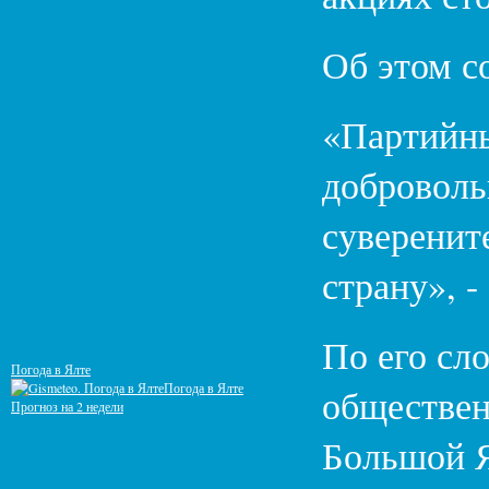
Об этом с
«Партийны
доброволь
суверенит
страну», -
По его сл
Погода в Ялте
Погода в Ялте
обществен
Прогноз на 2 недели
Большой 