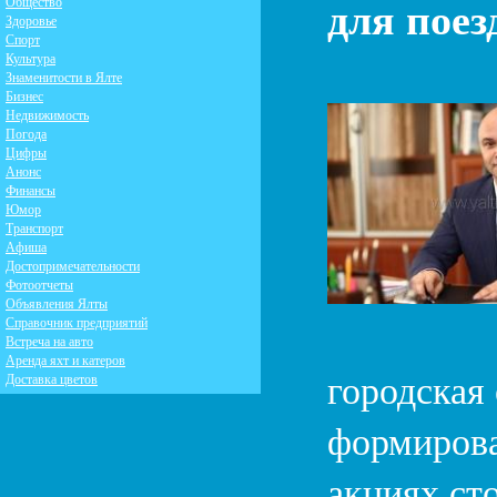
для поез
Общество
Здоровье
Спорт
Культура
Знаменитости в Ялте
Бизнес
Недвижимость
Погода
Цифры
Анонс
Финансы
Юмор
Транспорт
Афиша
Достопримечательности
Фотоотчеты
Объявления Ялты
Справочник предприятий
Встреча на авто
Аренда яхт и катеров
городская
Доставка цветов
формирова
акциях ст