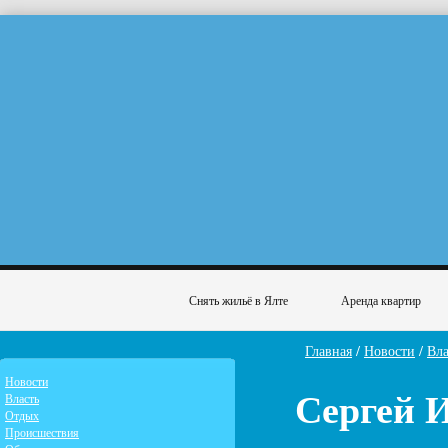
Снять жильё в Ялте
Аренда квартир
Главная
/
Новости
/
Вла
Новости
Сергей 
Власть
Отдых
Происшествия