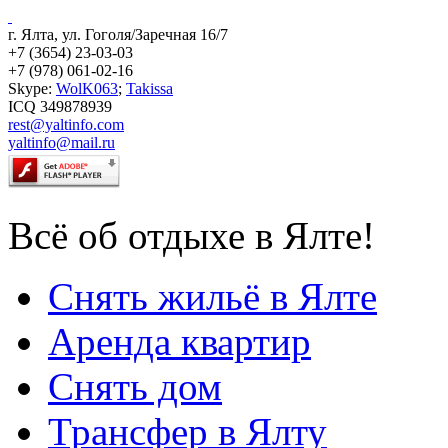
г. Ялта, ул. Гоголя/Заречная 16/7
+7 (3654) 23-03-03
+7 (978) 061-02-16
Skype:
WolK063
;
Takissa
ICQ 349878939
rest@yaltinfo.com
yaltinfo@mail.ru
Всё об отдыхе в Ялте!
Снять жильё в Ялте
Аренда квартир
Снять дом
Трансфер в Ялту