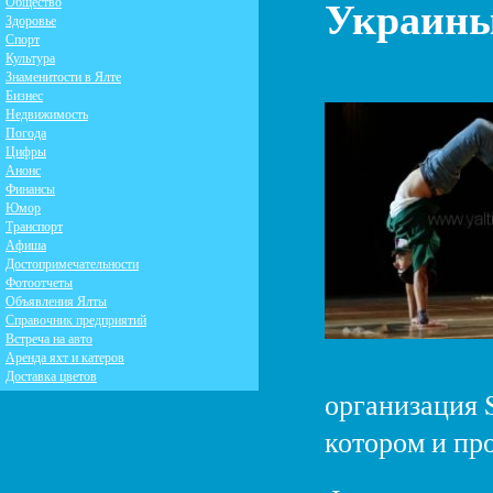
Украин
Общество
Здоровье
Спорт
Культура
Знаменитости в Ялте
Бизнес
Недвижимость
Погода
Цифры
Анонс
Финансы
Юмор
Транспорт
Афиша
Достопримечательности
Фотоотчеты
Объявления Ялты
Справочник предприятий
Встреча на авто
Аренда яхт и катеров
Доставка цветов
организация S
котором и пр