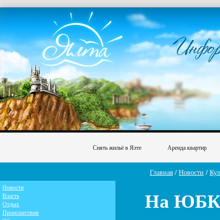
Снять жильё в Ялте
Аренда квартир
Главная
/
Новости
/
Кул
Новости
На ЮБК 
Власть
Отдых
Происшествия