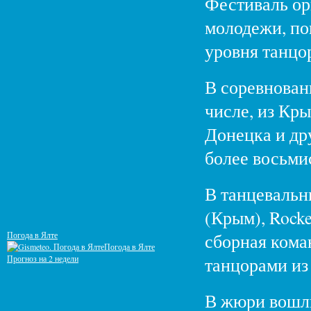
Фестиваль ор
молодежи, по
уровня танцо
В соревнован
числе, из Кр
Донецка и др
более восьми
В танцевальн
(Крым), Rocke
Погода в Ялте
сборная кома
Погода в Ялте
Прогноз на 2 недели
танцорами из 
В жюри вошли