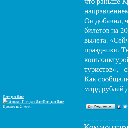
что раньше К
направлением»
Он добавил, ч
билетов на 2
вылета. «Сейч
праздники. Т
конъюнктурой
туристов», - 
Как сообщали
млрд рублей 
Погода в Ялте
Погода в Ялте
Прогноз на 2 недели
Поделиться…
Комментар