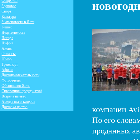
новогод
Общество
Здоровье
Спорт
Культура
Знаменитости в Ялте
Бизнес
Недвижимость
Погода
Цифры
Анонс
Финансы
Юмор
Транспорт
Афиша
Достопримечательности
Фотоотчеты
Объявления Ялты
Справочник предприятий
Встреча на авто
Аренда яхт и катеров
компании Avia
Доставка цветов
По его слова
проданных ав