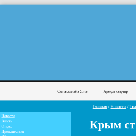
Снять жильё в Ялте
Аренда квартир
Главная
/
Новости
/
Тра
Новости
Крым ст
Власть
Отдых
Происшествия