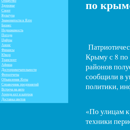
по крым
Общество
Здоровье
Спорт
Культура
Знаменитости в Ялте
Бизнес
Недвижимость
Погода
Цифры
Патриотическ
Анонс
Финансы
Крыму с 8 по
Юмор
Транспорт
районов полу
Афиша
Достопримечательности
сообщили в у
Фотоотчеты
Объявления Ялты
политики, ин
Справочник предприятий
Встреча на авто
Аренда яхт и катеров
Доставка цветов
«По улицам к
техники пери