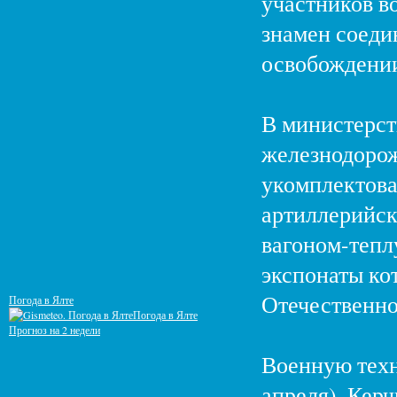
участников в
знамен соеди
освобождении
В министерст
железнодорож
укомплектова
артиллерийск
вагоном-тепл
экспонаты ко
Отечественно
Погода в Ялте
Погода в Ялте
Прогноз на 2 недели
Военную техн
апреля), Керч