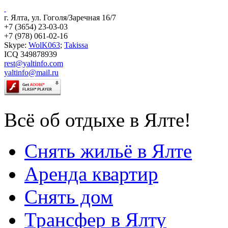
г. Ялта, ул. Гоголя/Заречная 16/7
+7 (3654) 23-03-03
+7 (978) 061-02-16
Skype:
WolK063
;
Takissa
ICQ 349878939
rest@yaltinfo.com
yaltinfo@mail.ru
Всё об отдыхе в Ялте!
Снять жильё в Ялте
Аренда квартир
Снять дом
Трансфер в Ялту