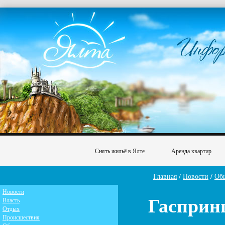
Снять жильё в Ялте
Аренда квартир
Главная
/
Новости
/
Об
Новости
Гасприн
Власть
Отдых
Происшествия