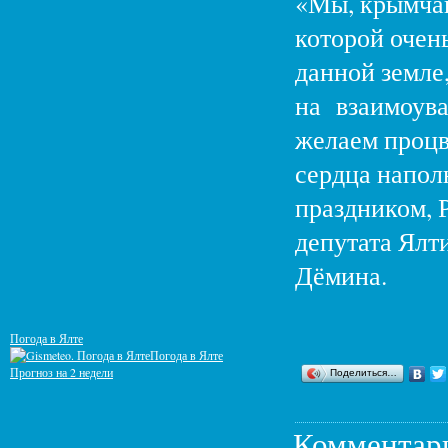
«Мы, крымчан
которой очен
данной земле
на взаимоува
желаем процв
сердца напол
праздником, 
депутата Ялт
Дёмина.
Погода в Ялте
Погода в Ялте
Прогноз на 2 недели
Поделиться…
Комментар