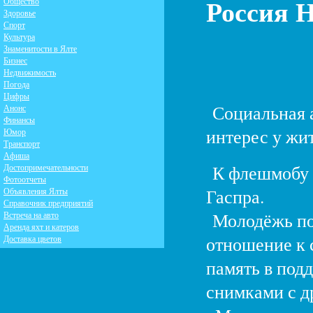
Россия Н
Общество
Здоровье
Спорт
Культура
Знаменитости в Ялте
Бизнес
Недвижимость
Погода
Цифры
Социальная а
Анонс
Финансы
интерес у жи
Юмор
Транспорт
Афиша
К флешмобу 
Достопримечательности
Фотоотчеты
Гаспра.
Объявления Ялты
Справочник предприятий
Молодёжь пос
Встреча на авто
Аренда яхт и катеров
отношение к 
Доставка цветов
память в под
снимками с д