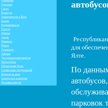
автобусо
Общество
Здоровье
Спорт
Культура
Знаменитости в Ялте
Бизнес
Недвижимость
Погода
Цифры
Республиканс
Анонс
Финансы
для обеспече
Юмор
Транспорт
Ялте.
Афиша
Достопримечательности
Фотоотчеты
По данным
Объявления Ялты
Справочник предприятий
Встреча на авто
автобусов
Аренда яхт и катеров
Доставка цветов
обслужива
парковок 