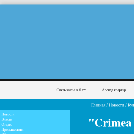
Снять жильё в Ялте
Аренда квартир
Главная
/
Новости
/
Кул
Новости
"Crimea 
Власть
Отдых
Происшествия