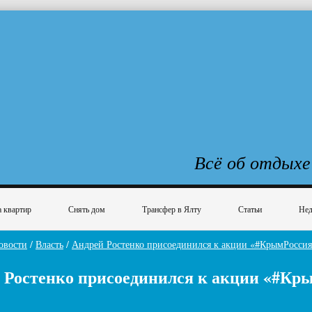
Всё об отдыхе
 квартир
Снять дом
Трансфер в Ялту
Статьи
Нед
овости
/
Власть
/
Андрей Ростенко присоединился к акции «#КрымРоссия
 Ростенко присоединился к акции «#Кр