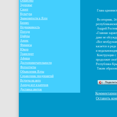
Общество
Здоровье
Спорт
Глава админист
Культура
Знаменитости в Ялте
Во вторник, 26
Бизнес
республиканско
Недвижимость
Андрей Ростенк
Погода
«Главная характ
Цифры
даже не обсужда
Анонс
«Все необдуман
Финансы
касается и ряд
Юмор
и недальновидны
Транспорт
Конструкция с 
Афиша
продолжит своё
Достопримечательности
Республики Кр
Фотоотчеты
Таким образом,
Объявления Ялты
Справочник предприятий
Встреча на авто
Поделит
Аренда яхт и катеров
Доставка цветов
Комментарии
Оставить ко