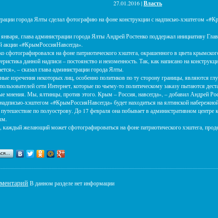
27.01.2016 |
Власть
рации города Ялты сделал фотографию на фоне конструкции с надписью-хэштегом «#К
 января, глава администрации города Ялты Андрей Ростенко поддержал инициативу Гла
й акции «#КрымРоссияНавсегда».
о сфотографировался на фоне патриотического хэштега, окрашенного в цвета крымског
еристика данной надписи – постоянство и неизменность. Так, как написано на конструкции
ется», – сказал глава администрации города Ялты.
ные изречения некоторых лиц, особенно политиков по ту сторону границы, являются гл
а пользователей сети Интернет, которые по чьему-то политическому заказу пытаются де
е мнения. Мы, ялтинцы, против этого. Крым – Россия, навсегда», – добавил Андрей Рос
надписью-хэштегом «#КрымРоссияНавсегда» будет находиться на ялтинской набережной у
 путешествие по полуострову. До 17 февраля она побывает в административном центре 
ым.
 каждый желающий может сфотографироваться на фоне патриотического хэштега, прод
ься…
мментарий
В данном разделе нет информации