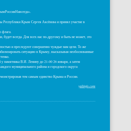
рымРоссияНавсегда».
вы Республики Крым Сергея Аксёнова и принял участие в
о флага.
, будет всегда. Для всех нас по-другому и быть не может, это
упостью и преследуют совершенно чуждые нам цели. То же
стабилизировать ситуацию в Крыму, высказывая необоснованные
тенко.
 памятника В.И. Ленину до 21-00 26 января, а затем
каждого муниципального района и городского округа
емонстрировав тем самым единство Крыма и России.
yaltinfo.com