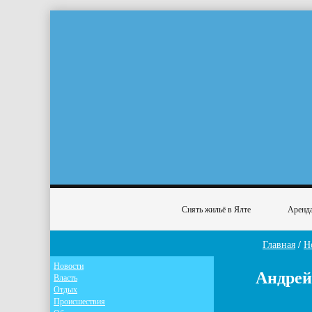
Снять жильё в Ялте
Аренда
Главная
/
Н
Новости
Андрей
Власть
Отдых
Происшествия