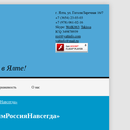
г. Ялта, ул. Гоголя/Заречная 16/7
+7 (3654) 23-03-03
+7 (978) 061-02-16
Skype:
WolK063
;
Takissa
ICQ 349878939
rest@yaltinfo.com
yaltinfo@mail.ru
 в Ялте!
вижимость
О нас
Навсегда»
ымРоссияНавсегда»