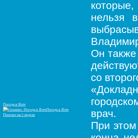
которые
нельзя в
выбрасы
Владимир
Он также
действую
со второг
«Докладн
городско
Погода в Ялте
Погода в Ялте
врач.
Прогноз на 2 недели
При этом
конца не