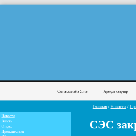
Снять жильё в Ялте
Аренда квартир
Главная
/
Новости
/
Пр
Новости
СЭС за
Власть
Отдых
Происшествия