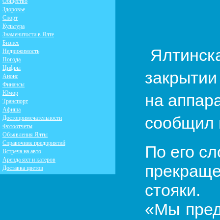
Общество
Здоровье
Спорт
Культура
Знаменитости в Ялте
Бизнес
Ялтинск
Недвижимость
Погода
Цифры
закрытии 
Анонс
Финансы
Юмор
на аппар
Транспорт
Афиша
Достопримечательности
сообщил 
Фотоотчеты
Объявления Ялты
Справочник предприятий
По его с
Встреча на авто
Аренда яхт и катеров
прекраще
Доставка цветов
стояки.
«Мы пред