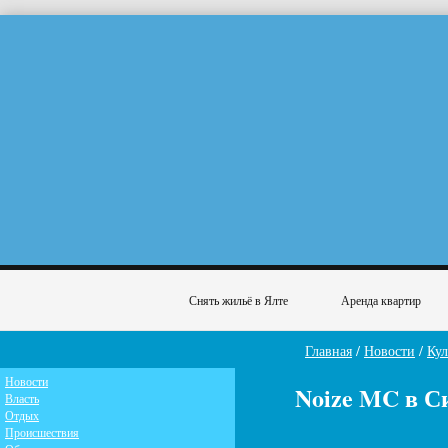
Снять жильё в Ялте
Аренда квартир
Главная
/
Новости
/
Кул
Новости
Noize MC в 
Власть
Отдых
Происшествия