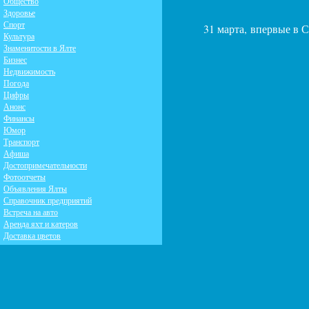
Общество
Здоровье
Спорт
31 марта, впервые в 
Культура
Знаменитости в Ялте
Бизнес
Недвижимость
Погода
Цифры
Анонс
Финансы
Юмор
Транспорт
Афиша
Достопримечательности
Фотоотчеты
Объявления Ялты
Справочник предприятий
Встреча на авто
Аренда яхт и катеров
Доставка цветов