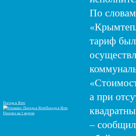
По словам
«Крымтеп
тариф был
осуществл
коммуналь
«Стоимост
а при отсу
Погода в Ялте
квадратны
Погода в Ялте
Прогноз на 2 недели
– сообщил