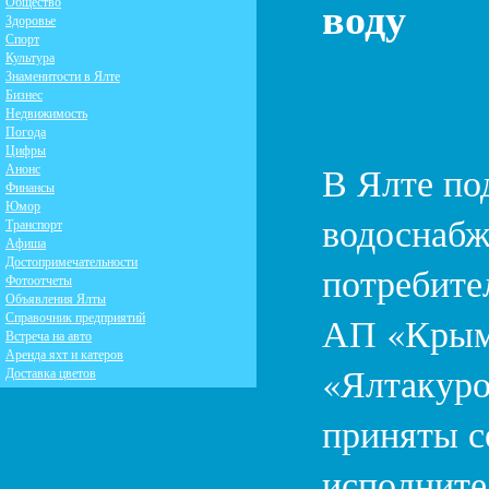
воду
Общество
Здоровье
Спорт
Культура
Знаменитости в Ялте
Бизнес
Недвижимость
Погода
Цифры
В Ялте по
Анонс
Финансы
Юмор
водоснабж
Транспорт
Афиша
Достопримечательности
потребите
Фотоотчеты
Объявления Ялты
Справочник предприятий
АП «Крым
Встреча на авто
Аренда яхт и катеров
«Ялтакуро
Доставка цветов
приняты с
исполните