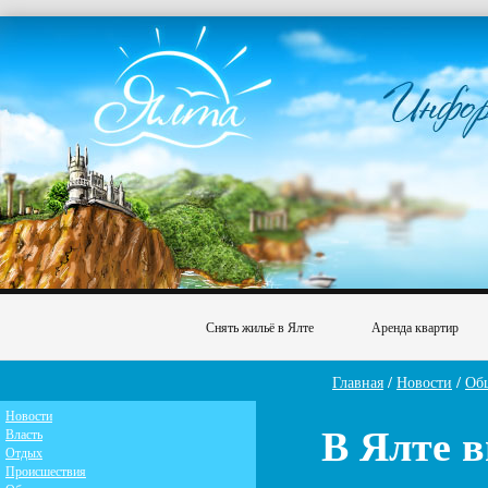
Снять жильё в Ялте
Аренда квартир
Главная
/
Новости
/
Об
Новости
В Ялте 
Власть
Отдых
Происшествия