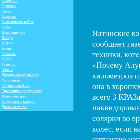
Общество
Здоровье
Спорт
Культура
Знаменитости в Ялте
Бизнес
Ялтинские ко
Недвижимость
Погода
сообщает газ
Цифры
Анонс
техники, кот
Финансы
Юмор
«Почему Алуш
Транспорт
Афиша
километров пу
Достопримечательности
Фотоотчеты
она в хороше
Объявления Ялты
Справочник предприятий
всего 3 КРАЗа
Встреча на авто
Аренда яхт и катеров
ликвидирован
Доставка цветов
солярки во вр
колес, если 
ситуацию нач