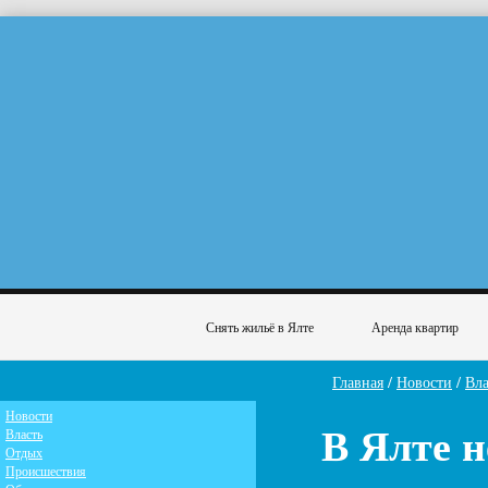
Снять жильё в Ялте
Аренда квартир
Главная
/
Новости
/
Вла
Новости
В Ялте н
Власть
Отдых
Происшествия