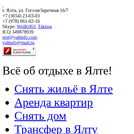
г. Ялта, ул. Гоголя/Заречная 16/7
+7 (3654) 23-03-03
+7 (978) 061-02-16
Skype:
WolK063
;
Takissa
ICQ 349878939
rest@yaltinfo.com
yaltinfo@mail.ru
Всё об отдыхе в Ялте!
Снять жильё в Ялте
Аренда квартир
Снять дом
Трансфер в Ялту