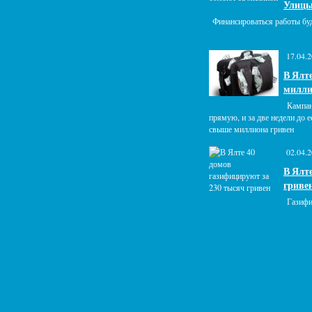
Улицы
Финансироваться работы буд
17.04.
В Ялт
милли
Кампан
прямую, и за две недели до 
свыше миллиона гривен
02.04.
В Ялт
гриве
Газифи