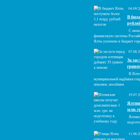
04.09.
В бюдж
рубле
С нача
финансовую системы Россий
Ялты уплачено в бюджет горо
07.08.
За зас
гривен
В Ялте
муниципальной надбавки со
пенсиям, пособиям
19.07.
Ялтин
млн. г
Ялтинс
подгото
11.06.