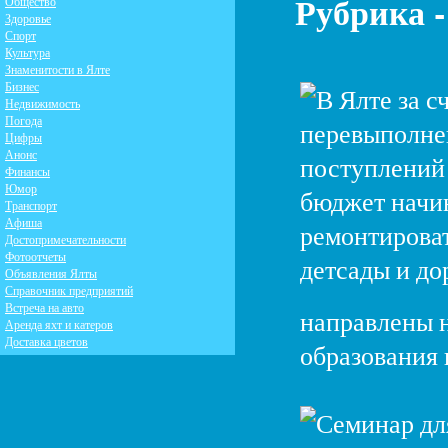
Рубрика 
Общество
Здоровье
Спорт
Культура
Знаменитости в Ялте
Бизнес
Недвижимость
Погода
Цифры
Анонс
Финансы
Юмор
Транспорт
Афиша
Достопримечательности
Фотоотчеты
Объявления Ялты
Справочник предприятий
Встреча на авто
направлены 
Аренда яхт и катеров
Доставка цветов
образования 