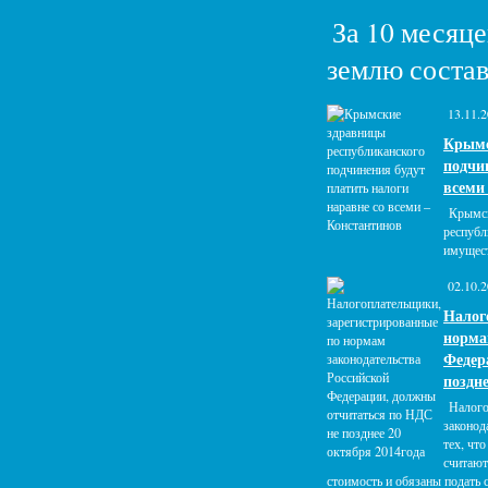
За 10 месяце
землю состав
13.11.
Крымс
подчин
всеми
Крымск
республ
имущест
02.10.
Налог
норма
Федер
поздне
Налого
законод
тех, чт
считают
стоимость и обязаны подать 