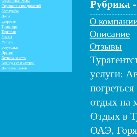
Рубрика 
Объявления Ялты
Справочник предприятий
Госслужбы
Досуг
О компани
Здоровье
Транспорт
Описание
Торговля
Знания
Услуги
Отзывы
Зооуголки
Другие
Турагентс
Встреча на авто
Аренда яхт и катеров
Доставка цветов
услуги: А
погреться
отдых на 
Отдых в Т
ОАЭ, Горя