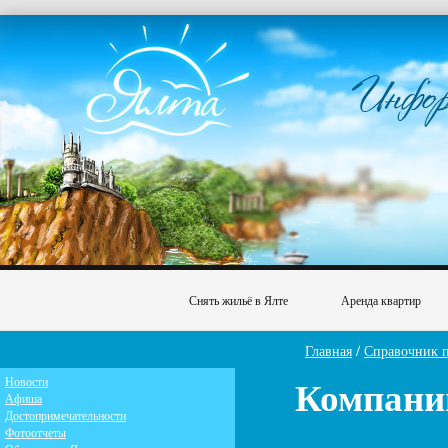
Снять жильё в Ялте
Аренда квартир
Главная
/
Справочник 
Компани
Новости
Афиша
Достопримечательности
Фотоотчеты