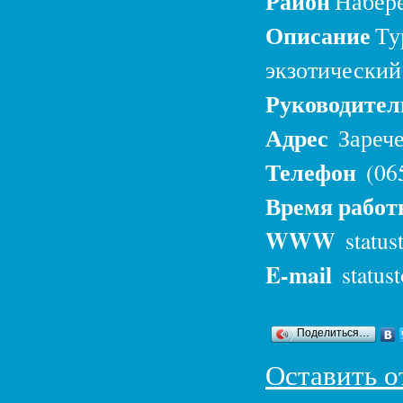
Район
Набере
Описание
Ту
экзотический
Руководите
Адрес
Зарече
Телефон
(06
Время рабо
WWW
status
E-mail
status
Поделиться…
Оставить о