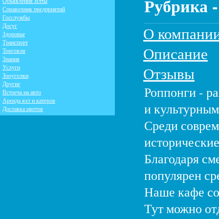
Рубрика 
Объявления Ялты
Справочник предприятий
Госслужбы
Досуг
О компани
Здоровье
Транспорт
Описание
Торговля
Знания
Услуги
Отзывы
Зооуголки
Другие
Роппонги - р
Встреча на авто
Аренда яхт и катеров
и культурным
Доставка цветов
Среди соврем
исторические
Благодаря см
популярен ср
Наше кафе со
Тут можно от