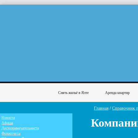
Снять жильё в Ялте
Аренда квартир
Главная
/
Справочник 
Компани
Новости
Афиша
Достопримечательности
Фотоотчеты