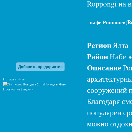
Roppongi на 
кафе Роппонги(Ro
Регион
Ялта
Район
Набер
Описание
Ро
Добавить предприятие
архитектурны
Погода в Ялте
Погода в Ялте
сооружений п
Прогноз на 2 недели
Благодаря см
популярен ср
можно отдохн