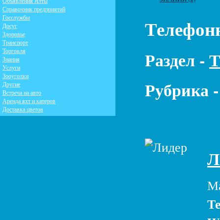
Объявления Ялты
Справочник предприятий
Госслужбы
Телефон
Досуг
Здоровье
Транспорт
Торговля
Раздел -
Т
Знания
Услуги
Зооуголки
Рубрика 
Другие
Встреча на авто
Аренда яхт и катеров
Доставка цветов
Л
Ма
Те