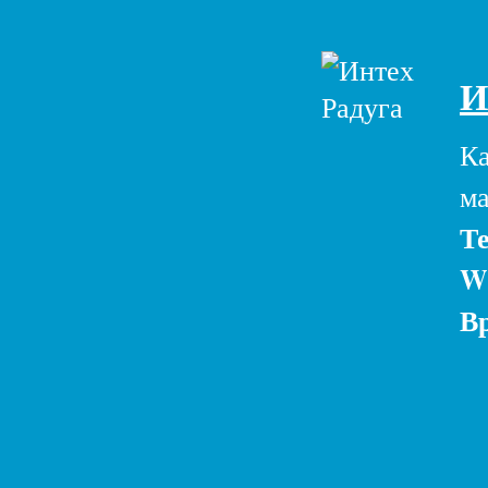
И
Ка
ма
Те
W
В