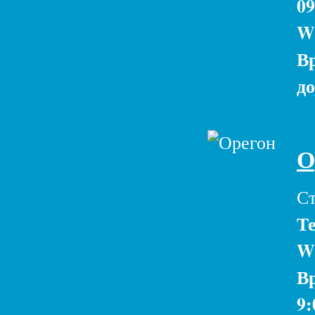
09
W
Вр
до
О
Ст
Те
W
Вр
9: