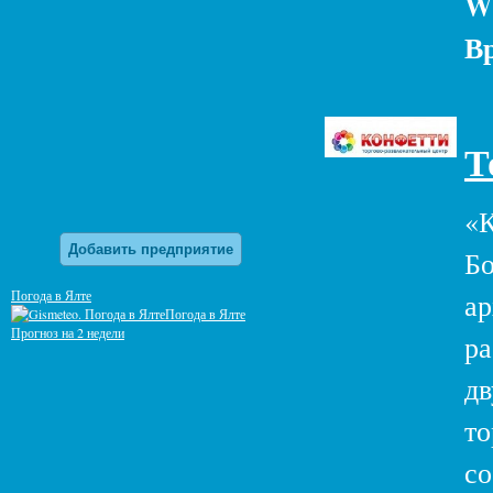
W
В
Т
«К
Добавить предприятие
Бо
Погода в Ялте
ар
Погода в Ялте
Прогноз на 2 недели
ра
дв
то
со