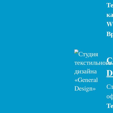
Те
ка
W
Вр
С
D
Ст
оф
Те