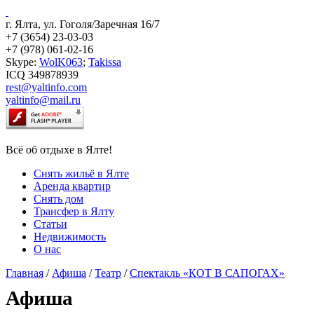
г. Ялта, ул. Гоголя/Заречная 16/7
+7 (3654) 23-03-03
+7 (978) 061-02-16
Skype:
WolK063
;
Takissa
ICQ 349878939
rest@yaltinfo.com
yaltinfo@mail.ru
Всё об отдыхе в Ялте!
Снять жильё в Ялте
Аренда квартир
Снять дом
Трансфер в Ялту
Статьи
Недвижимость
О нас
Главная
/
Афиша
/
Театр
/
Спектакль «КОТ В САПОГАХ»
Афиша