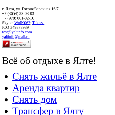
г. Ялта, ул. Гоголя/Заречная 16/7
+7 (3654) 23-03-03
+7 (978) 061-02-16
Skype:
WolK063
;
Takissa
ICQ 349878939
rest@yaltinfo.com
yaltinfo@mail.ru
Всё об отдыхе в Ялте!
Снять жильё в Ялте
Аренда квартир
Снять дом
Трансфер в Ялту