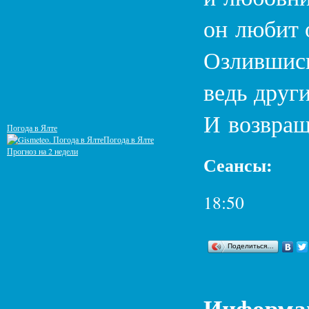
он любит 
Озлившись
ведь други
И возвращ
Погода в Ялте
Погода в Ялте
Прогноз на 2 недели
Сеансы:
18:50
Поделиться…
Информац