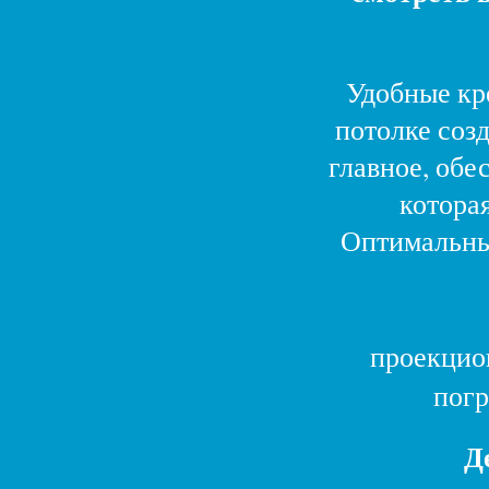
Удобные кр
потолке соз
главное, обе
которая
Оптимальны
Зал
проекцио
погр
Д