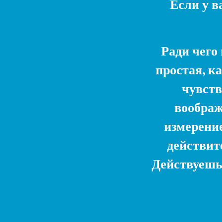
Если у в
Ради чего
простая, к
чувств
воображ
измерение
действит
Действуешь