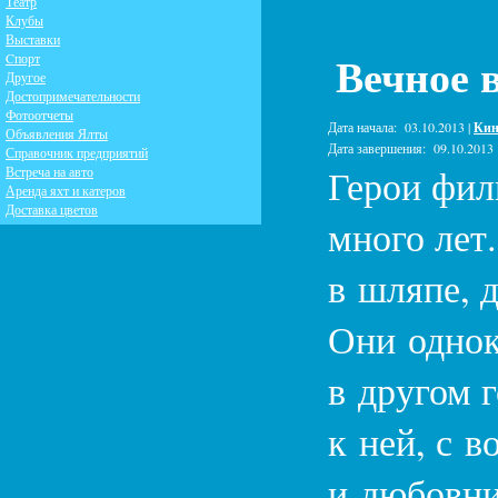
Театр
Клубы
Выставки
Вечное 
Cпорт
Другое
Достопримечательности
Фотоотчеты
Дата начала:
03.10.2013 |
Кин
Объявления Ялты
Дата завершения:
09.10.2013
Справочник предприятий
Герои фил
Встреча на авто
Аренда яхт и катеров
Доставка цветов
много лет
в шляпе, д
Они однок
в другом 
к ней, с 
и любовни