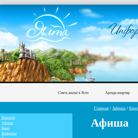
Снять жильё в Ялте
Аренда квартир
Главная
/
Афиша
/
Кин
Афиша
Новости
Афиша
Кино
Концерты