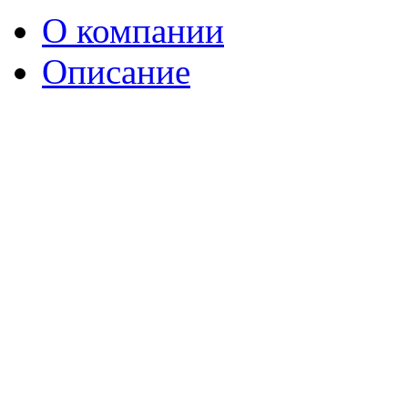
О компании
Описание
Кинотеатр «Спартак» 
гор
Он находится в 10 мин
Пушкинской (от гостини
Рядом с кинотеатром р
Другие близлежащие о