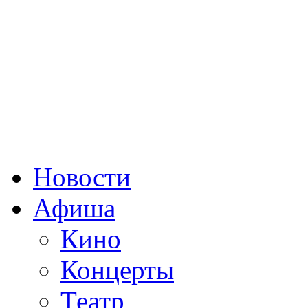
автоинформатор: +38 (065
WWW:
www.yaltakino.com
E-mail:
spartak.kinoyalta
Новости
Афиша
Кино
Концерты
Театр