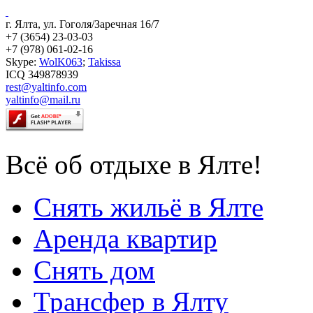
г. Ялта, ул. Гоголя/Заречная 16/7
+7 (3654) 23-03-03
+7 (978) 061-02-16
Skype:
WolK063
;
Takissa
ICQ 349878939
rest@yaltinfo.com
yaltinfo@mail.ru
Всё об отдыхе в Ялте!
Снять жильё в Ялте
Аренда квартир
Снять дом
Трансфер в Ялту