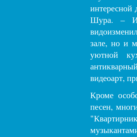
интересной 
Шура. – И
видоизменил
зале, но и 
уютной кух
антикварный
видеоарт, п
Кроме особо
песен, мног
"Квартирн
музыкантами