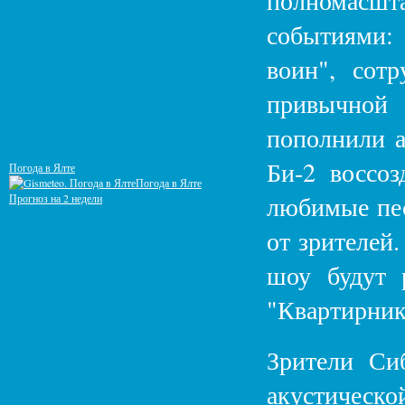
полномасш
событиями:
воин", сот
привычной
пополнили а
Би-2 воссоз
Погода в Ялте
Погода в Ялте
любимые пес
Прогноз на 2 недели
от зрителей
шоу будут 
"Квартирник 
Зрители Си
акустическ