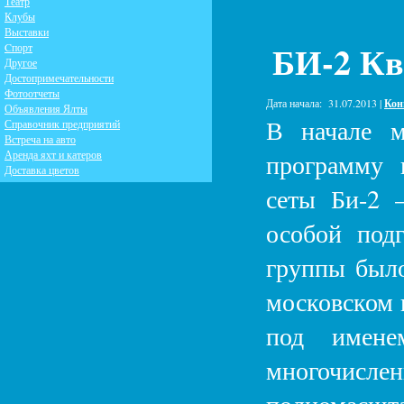
Театр
Клубы
Выставки
БИ-2 Кв
Cпорт
Другое
Достопримечательности
Фотоотчеты
Дата начала:
31.07.2013 |
Кон
Объявления Ялты
В начале м
Справочник предприятий
Встреча на авто
Аренда яхт и катеров
программу 
Доставка цветов
сеты Би-2 –
особой под
группы было
московском 
под имене
многочис