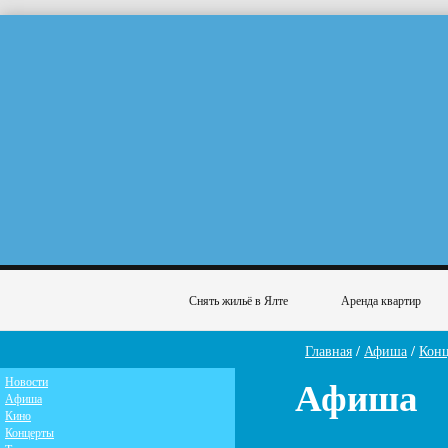
Снять жильё в Ялте
Аренда квартир
Главная
/
Афиша
/
Кон
Афиша
Новости
Афиша
Кино
Концерты