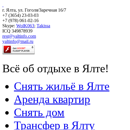
г. Ялта, ул. Гоголя/Заречная 16/7
+7 (3654) 23-03-03
+7 (978) 061-02-16
Skype:
WolK063
;
Takissa
ICQ 349878939
rest@yaltinfo.com
yaltinfo@mail.ru
Всё об отдыхе в Ялте!
Снять жильё в Ялте
Аренда квартир
Снять дом
Трансфер в Ялту