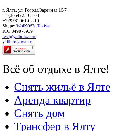
г. Ялта, ул. Гоголя/Заречная 16/7
+7 (3654) 23-03-03
+7 (978) 061-02-16
Skype:
WolK063
;
Takissa
ICQ 349878939
rest@yaltinfo.com
yaltinfo@mail.ru
Всё об отдыхе в Ялте!
Снять жильё в Ялте
Аренда квартир
Снять дом
Трансфер в Ялту