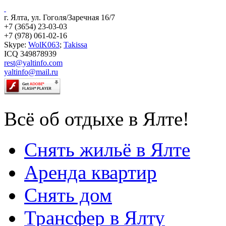
г. Ялта, ул. Гоголя/Заречная 16/7
+7 (3654) 23-03-03
+7 (978) 061-02-16
Skype:
WolK063
;
Takissa
ICQ 349878939
rest@yaltinfo.com
yaltinfo@mail.ru
Всё об отдыхе в Ялте!
Снять жильё в Ялте
Аренда квартир
Снять дом
Трансфер в Ялту