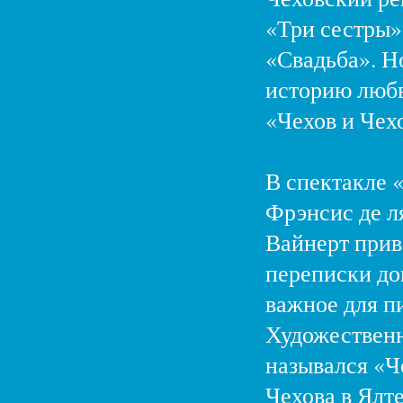
«Три сестры»
«Свадьба». Н
историю любв
«Чехов и Чех
В спектакле 
Фрэнсис де л
Вайнерт прив
переписки док
важное для п
Художественн
назывался «Ч
Чехова в Ялте