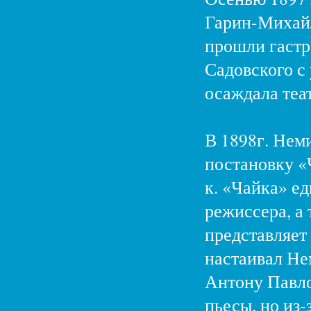
Гарин-Михайл
прошли гастр
Садовского с
осаждала теа
В 1898г. Нем
постановку «
к. «Чайка» е
режиссера, а
представляет
настаивал Не
Антону Павло
пьесы, но из-