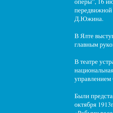
оперы”, 16 и
передвижной 
Д.Южина.
В Ялте высту
главным руко
В театре уст
национальная
управлением 
Были предста
октября 1913
«Рабыни весел