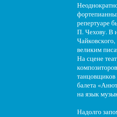
Неоднократно
фортепианный
репертуаре б
П. Чехову. В
Чайковского,
великим писа
На сцене теа
композиторов
танцовщиков 
балета «Анют
на язык музык
Надолго запо