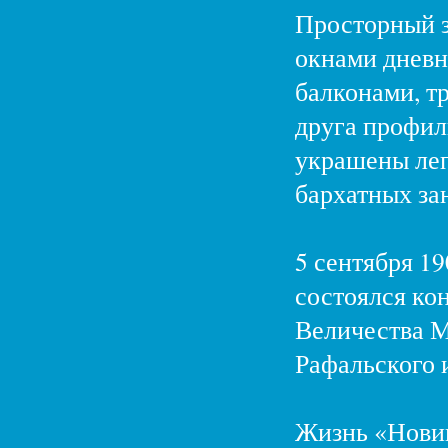
Просторный з
окнами дневн
балконами, тр
друга профил
украшены ле
бархатных за
5 сентября 19
состоялся ко
Величества М
Рафальского и
Жизнь «Новик