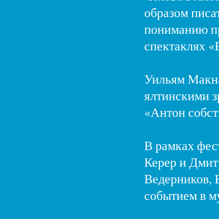
образом писат
пониманию пр
спектаклях «
Уильям Макна
ялтинскими з
«Антон собст
В рамках фес
Керер и Дмит
Ведерников, 
событием в м