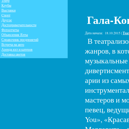
Театр
Клубы
Выставки
Гала-Ко
Cпорт
Другое
Достопримечательности
Фотоотчеты
Дата начала:
18.10.2015 |
Теа
Объявления Ялты
В театрализо
Справочник предприятий
Встреча на авто
жанров, в ко
Аренда яхт и катеров
Доставка цветов
музыкальные 
дивертисмент
арии из самы
инструментал
мастеров и м
певец, ведущ
You», «Краса