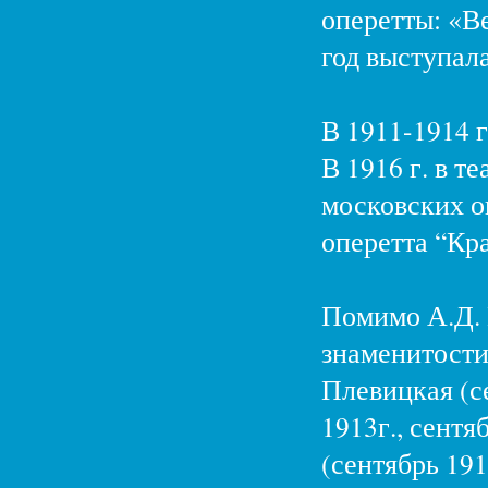
оперетты: «Ве
год выступал
В 1911-1914 
В 1916 г. в т
московских о
оперетта “Кр
Помимо А.Д. В
знаменитости,
Плевицкая (се
1913г., сентя
(сентябрь 191