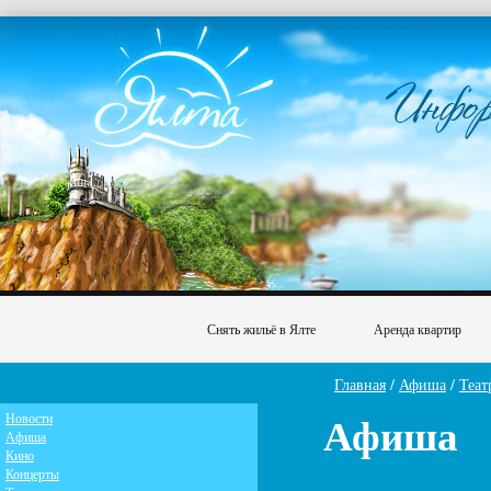
Снять жильё в Ялте
Аренда квартир
Главная
/
Афиша
/
Теат
Афиша
Новости
Афиша
Кино
Концерты