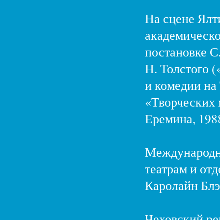
На сцене Ялт
академическо
постановке С.
Н. Толстого (
и комедии на 
«Творческих 
Еремина, 1988
Международны
театрам и от
Каролайн Блэ
Чеховский ре