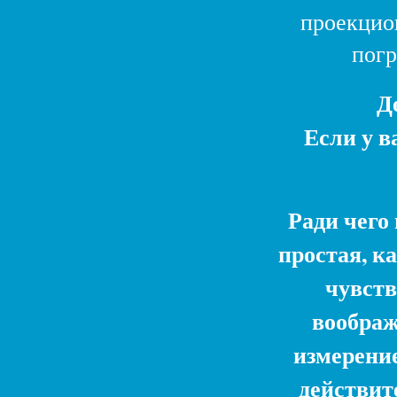
проекцио
погр
Д
Если у в
Ради чего
простая, к
чувств
воображ
измерение
действит