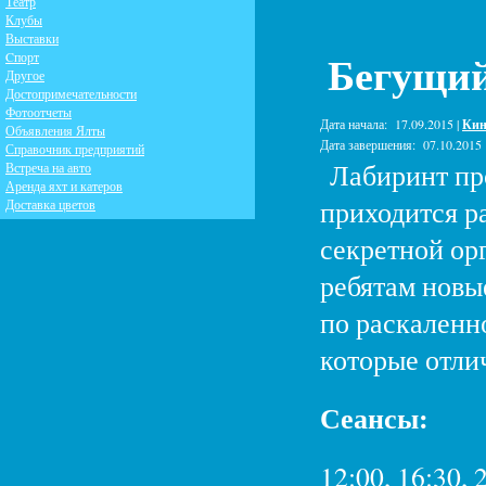
Театр
Клубы
Выставки
Бегущий
Cпорт
Другое
Достопримечательности
Фотоотчеты
Дата начала:
17.09.2015 |
Кин
Объявления Ялты
Дата завершения:
07.10.2015
Справочник предприятий
Лабиринт про
Встреча на авто
Аренда яхт и катеров
приходится р
Доставка цветов
секретной ор
ребятам новы
по раскаленн
которые отли
Сеансы:
12:00, 16:30, 