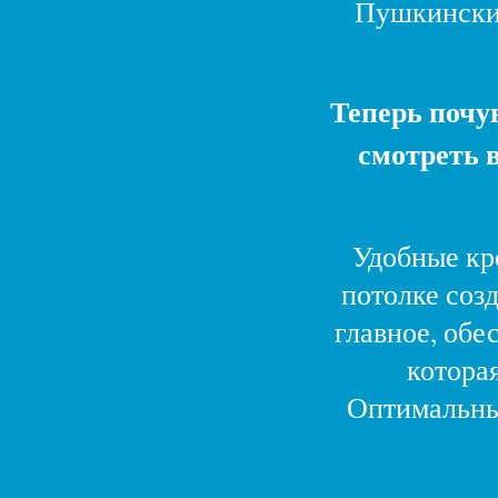
Пушкинский
Теперь почу
смотреть 
Удобные кр
потолке соз
главное, обе
которая
Оптимальны
Зал