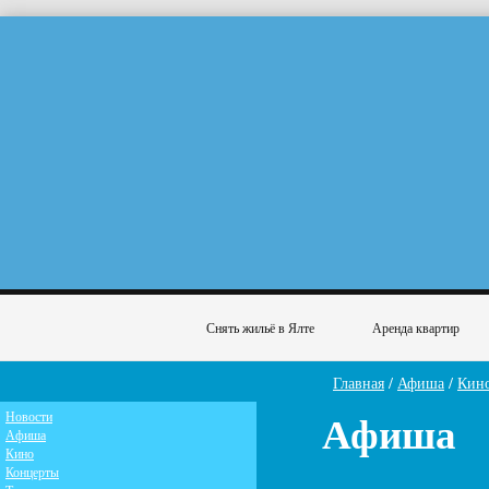
Снять жильё в Ялте
Аренда квартир
Главная
/
Афиша
/
Кин
Афиша
Новости
Афиша
Кино
Концерты