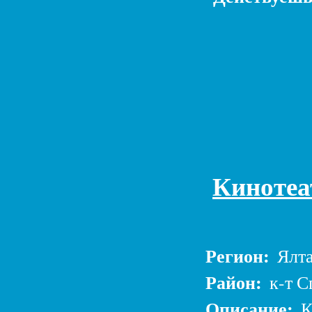
Кинотеа
Регион:
Ялт
Район:
к-т С
Описание:
К