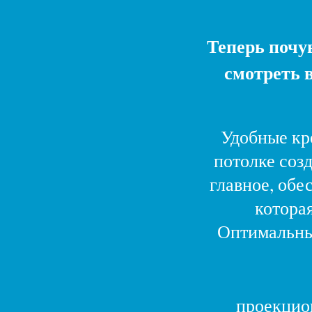
Теперь почу
смотреть 
Удобные кр
потолке соз
главное, обе
которая
Оптимальны
Зал
проекцио