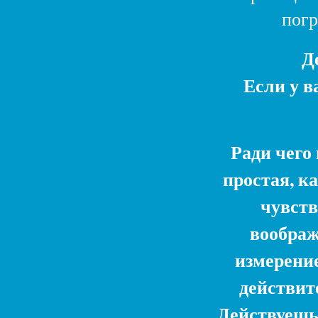
погр
Д
Если у в
Ради чего
простая, к
чувств
воображ
измерение
действит
Действуешь