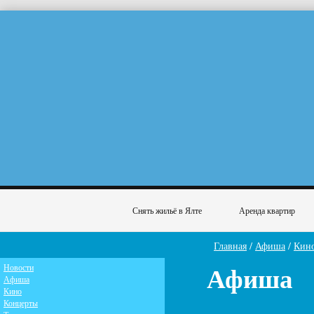
Снять жильё в Ялте
Аренда квартир
Главная
/
Афиша
/
Кин
Афиша
Новости
Афиша
Кино
Концерты