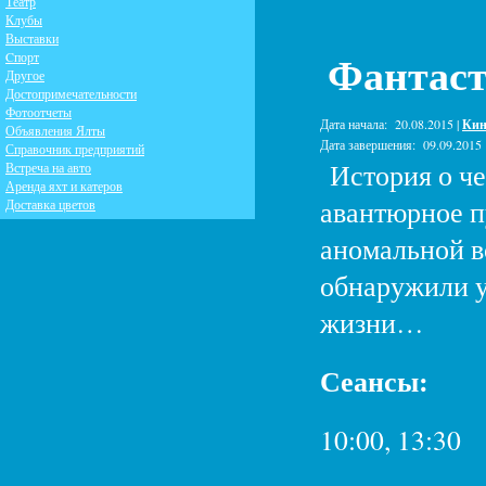
Театр
Клубы
Выставки
Фантаст
Cпорт
Другое
Достопримечательности
Фотоотчеты
Дата начала:
20.08.2015 |
Кин
Объявления Ялты
Дата завершения:
09.09.2015
Справочник предприятий
История о че
Встреча на авто
Аренда яхт и катеров
авантюрное п
Доставка цветов
аномальной в
обнаружили у
жизни…
Сеансы:
10:00, 13:30