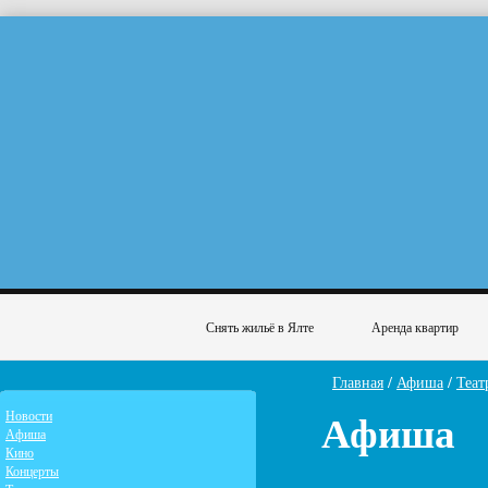
Снять жильё в Ялте
Аренда квартир
Главная
/
Афиша
/
Теат
Афиша
Новости
Афиша
Кино
Концерты