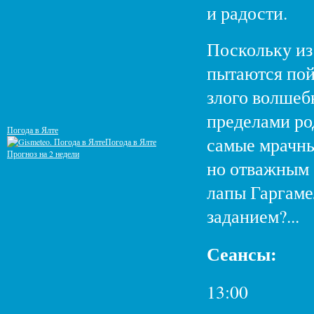
и радости.
Поскольку из
пытаются пой
злого волшеб
пределами ро
Погода в Ялте
самые мрачны
Погода в Ялте
Прогноз на 2 недели
но отважным 
лапы Гаргаме
заданием?...
Сеансы:
13:00