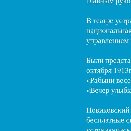
главным руко
В театре уст
национальная
управлением 
Были предста
октября 1913
«Рабыни весел
«Вечер улыбк
Новиковский 
бесплатные сп
устраивались