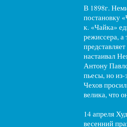
В 1898г. Нем
постановку «
к. «Чайка» е
режиссера, а
представляет
настаивал Не
Антону Павло
пьесы, но из-
Чехов просил 
велика, что о
14 апреля Худ
весенний пра