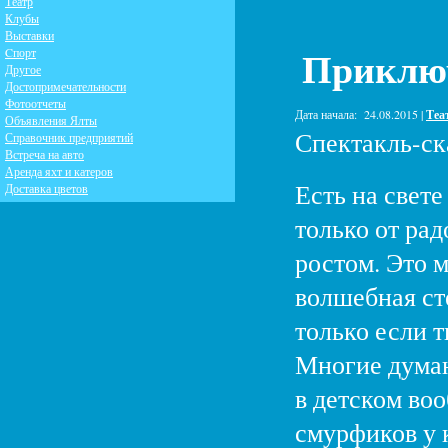
Театр
Клубы
Выставки
Приклю
Cпорт
Другое
Достопримечательности
Фотоотчеты
Дата начала:
24.08.2015 |
Теа
Объявления Ялты
Спектакль-ск
Справочник предприятий
Встреча на авто
Аренда яхт и катеров
Есть на свете
Доставка цветов
только от рад
ростом. Это м
волшебная ст
только если т
Многие думаю
в детском во
смурфиков у 