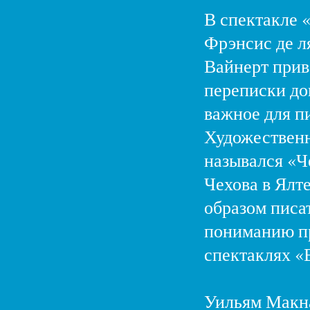
В спектакле 
Фрэнсис де л
Вайнерт прив
переписки док
важное для п
Художественн
назывался «Ч
Чехова в Ялте
образом писат
пониманию пр
спектаклях «
Уильям Макна