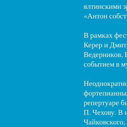
ялтинскими з
«Антон собст
В рамках фес
Керер и Дмит
Ведерников, 
событием в м
Неоднократно
фортепианный
репертуаре б
П. Чехову. В
Чайковского,