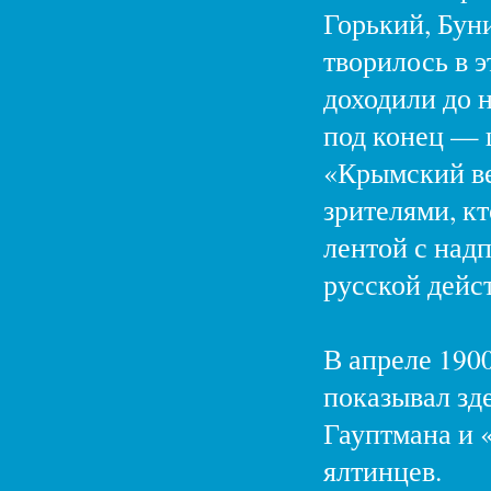
Горький, Бун
творилось в э
доходили до н
под конец — ш
«Крымский ве
зрителями, к
лентой с над
русской дейст
В апреле 190
показывал зд
Гауптмана и 
ялтинцев.