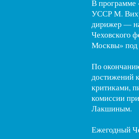
В программе 
УССР М. Вихр
дирижер — н
Чеховского ф
Москвы» под 
По окончанию
достижений к
критиками, п
комиссии при
Лакшиным.
Ежегодный Че