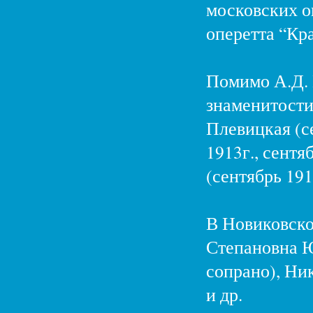
московских о
оперетта “Кр
Помимо А.Д. В
знаменитости,
Плевицкая (се
1913г., сентя
(сентябрь 191
В Новиковско
Степановна Ю
сопрано), Ни
и др.