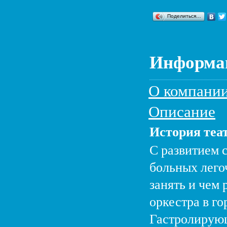
Поделиться…
Информац
О компани
Описание
История теа
С развитием 
больных лего
занять и чем
оркестра в г
Гастролирующ