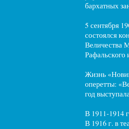
бархатных за
5 сентября 19
состоялся ко
Величества М
Рафальского и
Жизнь «Новик
оперетты: «Ве
год выступал
В 1911-1914 
В 1916 г. в т