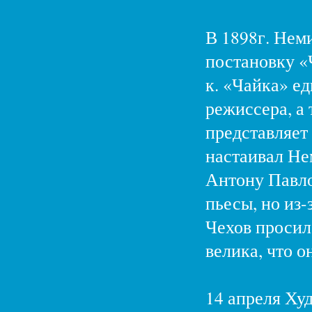
В 1898г. Нем
постановку «
к. «Чайка» е
режиссера, а
представляет
настаивал Не
Антону Павло
пьесы, но из-
Чехов просил 
велика, что о
14 апреля Худ