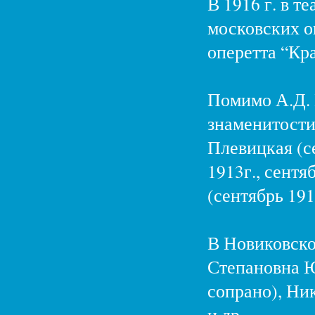
В 1916 г. в т
московских о
оперетта “Кр
Помимо А.Д. В
знаменитости,
Плевицкая (се
1913г., сентя
(сентябрь 191
В Новиковско
Степановна Ю
сопрано), Ни
и др.