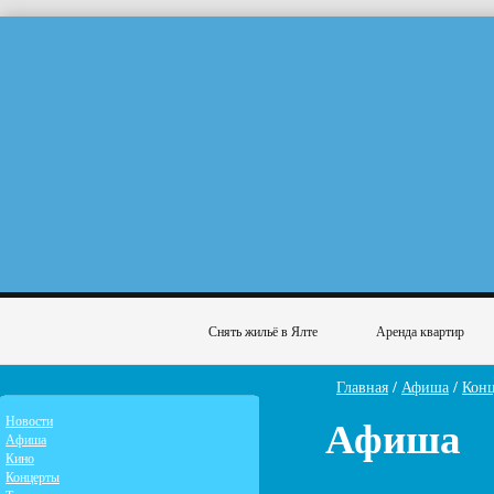
Снять жильё в Ялте
Аренда квартир
Главная
/
Афиша
/
Кон
Афиша
Новости
Афиша
Кино
Концерты