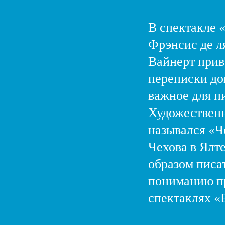
В спектакле 
Фрэнсис де л
Вайнерт прив
переписки док
важное для п
Художественн
назывался «Ч
Чехова в Ялте
образом писат
пониманию пр
спектаклях «