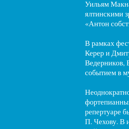
Уильям Макна
ялтинскими з
«Антон собст
В рамках фес
Керер и Дмит
Ведерников, 
событием в м
Неоднократно
фортепианный
репертуаре б
П. Чехову. В