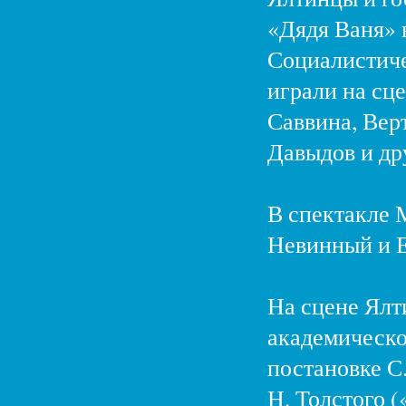
«Дядя Ваня» 
Социалистиче
играли на сц
Саввина, Вер
Давыдов и дру
В спектакле 
Невинный и Е.
На сцене Ялт
академическо
постановке С.
Н. Толстого (