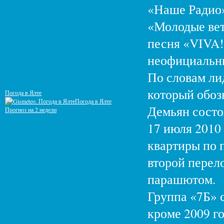
«Наше Радио»
«Молодые вет
песня «VIVA
неофициальны
По словам ли
который обоз
Погода в Ялте
Погода в Ялте
Демьян состо
Прогноз на 2 недели
17 июля 2010
квартиры по 
второй перел
парашютом.
Группа «7Б» 
кроме 2009 го