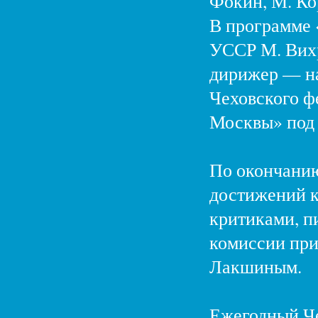
Фокин, М. Ко
В программе 
УССР М. Вихр
дирижер — н
Чеховского ф
Москвы» под 
По окончанию
достижений к
критиками, п
комиссии при
Лакшиным.
Ежегодный Че