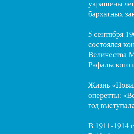
украшены ле
бархатных за
5 сентября 19
состоялся ко
Величества М
Рафальского и
Жизнь «Новик
оперетты: «Ве
год выступал
В 1911-1914 