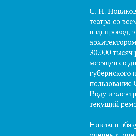
С. Н. Новиков
театра со все
водопровод, 
архитектором
30.000 тысяч 
месяцев со д
губернского п
пользование 
Воду и элект
текущий ремо
Новиков обязу
оперных, опе