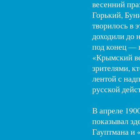
весенний пра
Горький, Бун
творилось в э
доходили до н
под конец — ш
«Крымский ве
зрителями, к
лентой с над
русской дейст
В апреле 190
показывал зд
Гауптмана и 