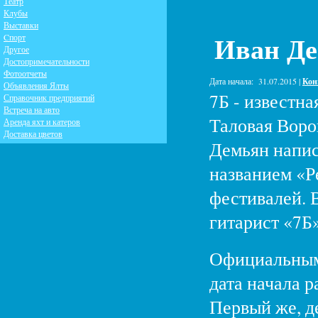
Театр
Клубы
Выставки
Иван Де
Cпорт
Другое
Достопримечательности
Фотоотчеты
Дата начала:
31.07.2015 |
Кон
Объявления Ялты
7Б - известн
Справочник предприятий
Встреча на авто
Таловая Воро
Аренда яхт и катеров
Доставка цветов
Демьян напис
названием «Р
фестивалей. 
гитарист «7Б
Официальным 
дата начала 
Первый же, д