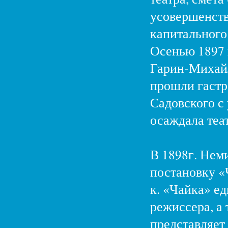
усовершенств
капитального
Осенью 1897 
Гарин-Михайл
прошли гастр
Садовского с
осаждала теа
В 1898г. Нем
постановку «
к. «Чайка» е
режиссера, а
представляет