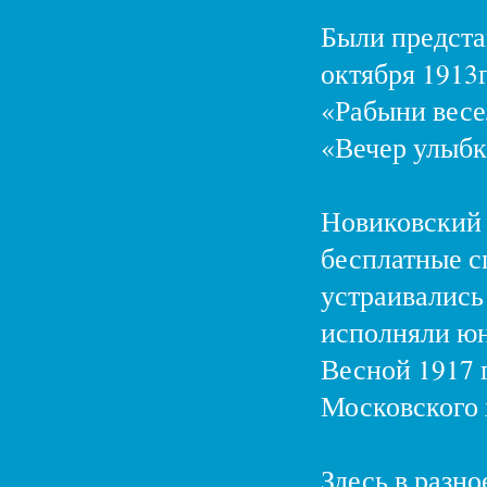
Были предста
октября 1913
«Рабыни весел
«Вечер улыбк
Новиковский 
бесплатные сп
устраивались
исполняли юн
Весной 1917 г
Московского 
Здесь в разно