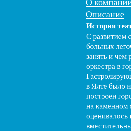
О компани
Описание
История теа
С развитием 
больных лего
занять и чем
оркестра в г
Гастролирующ
в Ялте было н
построен гор
на каменном 
оценивалось 
вместительны