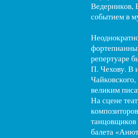
Ведерников, 
событием в м
Неоднократно
фортепианный
репертуаре б
П. Чехову. В
Чайковского,
великим писа
На сцене теа
композиторов
танцовщиков 
балета «Анют