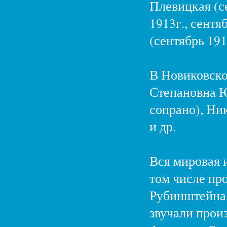
Плевицкая (се
1913г., сентя
(сентябрь 191
В Новиковско
Степановна Ю
сопрано), Ни
и др.
Вся мировая и
том числе про
Рубинштейна,
звучали прои