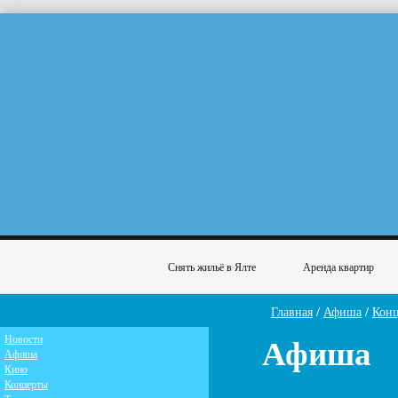
Снять жильё в Ялте
Аренда квартир
Главная
/
Афиша
/
Кон
Афиша
Новости
Афиша
Кино
Концерты