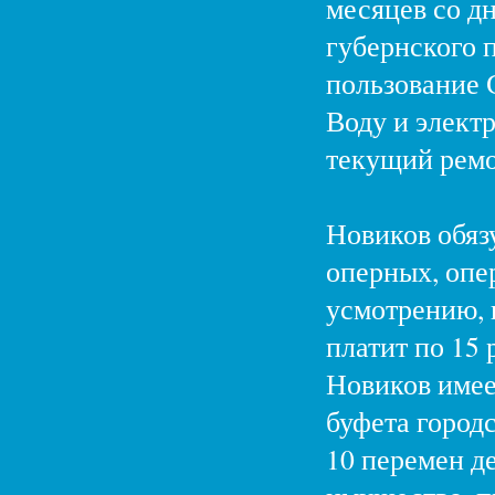
месяцев со д
губернского п
пользование 
Воду и элект
текущий ремо
Новиков обязу
оперных, опе
усмотрению, 
платит по 15 
Новиков имее
буфета город
10 перемен д