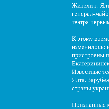
Жители г. Ял
генерал-майор
театра первы
К этому време
изменилось: в
пристроены п
Екатерининск
Известные те
Ялта. Зарубе
страны украш
Признанные м