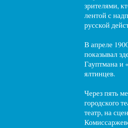
зрителями, к
лентой с над
русской дейст
В апреле 190
показывал зд
Гауптмана и 
ялтинцев.
Через пять ме
городского те
театр, на сце
Комиссаржев