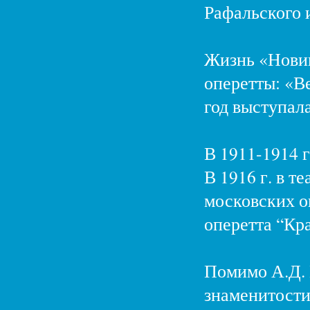
Рафальского и
Жизнь «Новик
оперетты: «Ве
год выступал
В 1911-1914 
В 1916 г. в т
московских о
оперетта “Кр
Помимо А.Д. В
знаменитости,