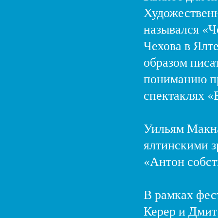
Художественн
назывался «Ч
Чехова в Ялте
образом писат
пониманию пр
спектаклях «
Уильям Макна
ялтинскими з
«Антон собст
В рамках фес
Керер и Дмит