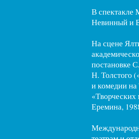
В спектакле 
Невинный и Е.
На сцене Ялт
академическо
постановке С.
Н. Толстого (
и комедии на 
«Творческих 
Еремина, 1988
Международны
театрам и от