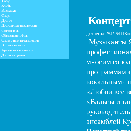
Театр
Клубы
Выставки
Концерт
Cпорт
Другое
Достопримечательности
Фотоотчеты
Дата начала:
29.12.2014 |
Кон
Объявления Ялты
Музыканты Я
Справочник предприятий
Встреча на авто
профессионал
Аренда яхт и катеров
Доставка цветов
многим город
программами 
вокальными п
«Любви все в
«Вальсы и та
руководитель
ансамблей Кр