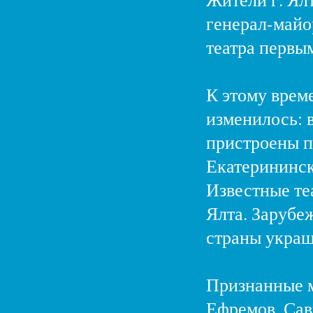
генерал-майор
театра первы
К этому време
изменилось: в
пристроены п
Екатерининск
Известные те
Ялта. Зарубе
страны украш
Признанные м
Ефремов, Сав