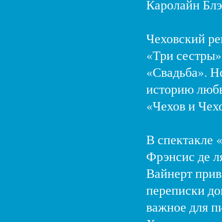
Каролайн Блэ
Чеховский ре
«Три сестры»
«Свадьба». Н
историю любв
«Чехов и Чех
В спектакле 
Фрэнсис де л
Вайнерт прив
переписки док
важное для п