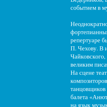
событием в м
Неоднократно
фортепианный
репертуаре б
П. Чехову. В
Чайковского,
великим писа
На сцене теа
композиторов
танцовщиков 
балета «Анют
на язык музык