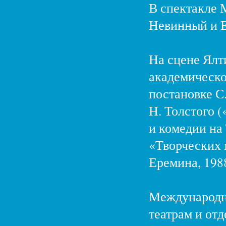
В спектакле 
Невинный и Е.
На сцене Ялт
академическо
постановке С.
Н. Толстого (
и комедии на 
«Творческих 
Еремина, 1988
Международны
театрам и от