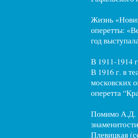
Жизнь «Новик
оперетты: «Ве
год выступал
В 1911-1914 
В 1916 г. в т
московских о
оперетта “Кр
Помимо А.Д. В
знаменитости,
Плевицкая (се