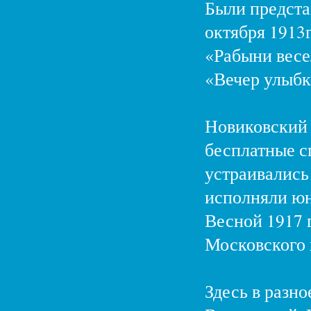
Были предста
октября 1913
«Рабыни весел
«Вечер улыбк
Новиковский 
бесплатные сп
устраивались
исполняли юн
Весной 1917 г
Московского 
Здесь в разно