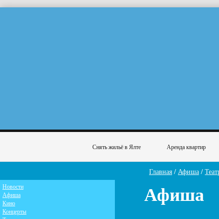
Снять жильё в Ялте
Аренда квартир
Главная
/
Афиша
/
Теат
Афиша
Новости
Афиша
Кино
Концерты