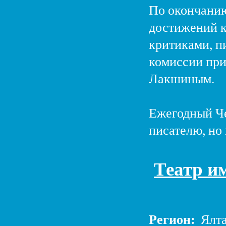
По окончанию
достижений к
критиками, п
комиссии при
Лакшиным.
Ежегодный Че
писателю, но
Театр им
Регион:
Ялт