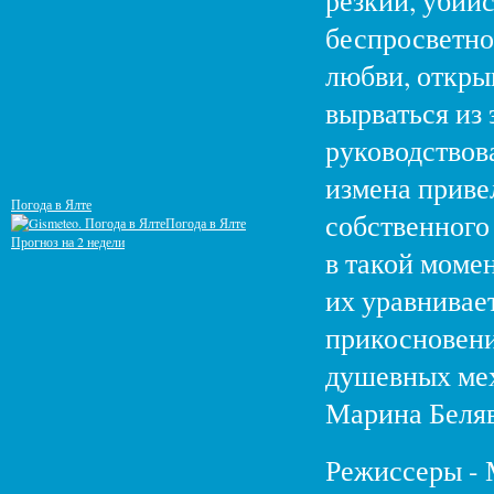
резкий, убий
беспросветно
любви, откры
вырваться из
руководствов
измена приве
Погода в Ялте
собственного
Погода в Ялте
Прогноз на 2 недели
в такой моме
их уравнивает
прикосновени
душевных мех
Марина Беляв
Режиссеры - 