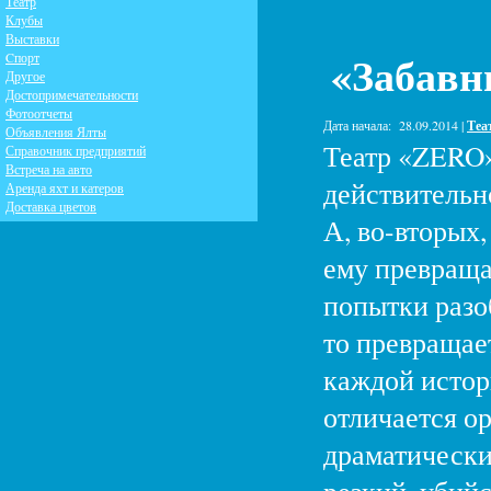
Театр
Клубы
Выставки
«Забавн
Cпорт
Другое
Достопримечательности
Фотоотчеты
Дата начала:
28.09.2014 |
Теа
Объявления Ялты
Театр «ZERO»
Справочник предприятий
Встреча на авто
действительн
Аренда яхт и катеров
Доставка цветов
А, во-вторых,
ему превращат
попытки разо
то превращает
каждой истор
отличается ор
драматические