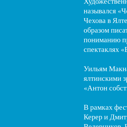
Художественн
назывался «Ч
Чехова в Ялте
образом писат
пониманию пр
спектаклях «
Уильям Макна
ялтинскими з
«Антон собст
В рамках фес
Керер и Дмит
Ведерников, 