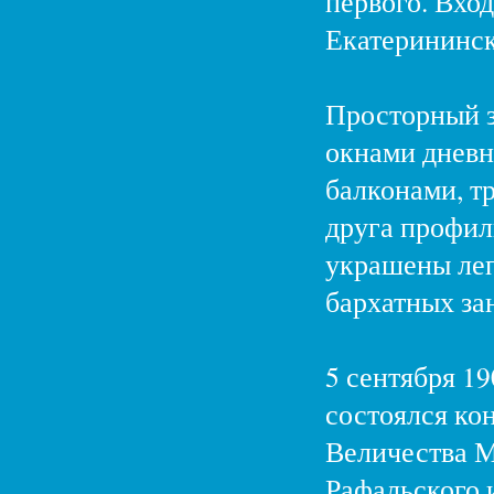
первого. Вход
Екатерининск
Просторный з
окнами дневн
балконами, тр
друга профил
украшены ле
бархатных за
5 сентября 19
состоялся ко
Величества М
Рафальского и