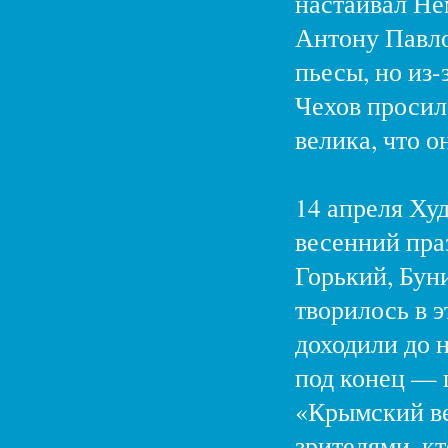
настаивал Не
Антону Павло
пьесы, но из-
Чехов просил 
велика, что о
14 апреля Худ
весенний пра
Горький, Бун
творилось в э
доходили до н
под конец — ш
«Крымский ве
зрителями, к