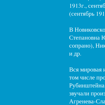
1913г., сентя
(сентябрь 191
В Новиковско
Степановна Ю
сопрано), Ни
и др.
Вся мировая и
том числе про
Рубинштейна,
звучали прои
Агренева-Сла