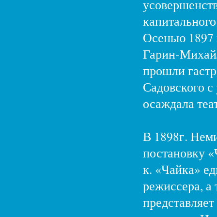
усовершенств
капитального
Осенью 1897 
Гарин-Михайл
прошли гастр
Садовского с
осаждала теа
В 1898г. Нем
постановку «
к. «Чайка» е
режиссера, а
представляет