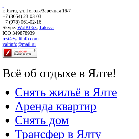
г. Ялта, ул. Гоголя/Заречная 16/7
+7 (3654) 23-03-03
+7 (978) 061-02-16
Skype:
WolK063
;
Takissa
ICQ 349878939
rest@yaltinfo.com
yaltinfo@mail.ru
Всё об отдыхе в Ялте!
Снять жильё в Ялте
Аренда квартир
Снять дом
Трансфер в Ялту