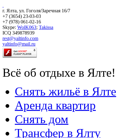
г. Ялта, ул. Гоголя/Заречная 16/7
+7 (3654) 23-03-03
+7 (978) 061-02-16
Skype:
WolK063
;
Takissa
ICQ 349878939
rest@yaltinfo.com
yaltinfo@mail.ru
Всё об отдыхе в Ялте!
Снять жильё в Ялте
Аренда квартир
Снять дом
Трансфер в Ялту