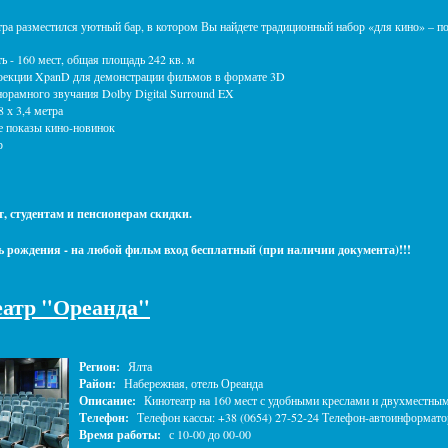
ра разместился уютный бар, в котором Вы найдете традиционный набор «для кино» – поп
- 160 мест, общая площадь 242 кв. м
екции XpanD для демонстрации фильмов в формате 3D
рамного звучания Dolby Digital Surround EX
х 3,4 метра
показы кино-новинок
р
т, студентам и пенсионерам скидки.
нь рождения - на любой фильм вход бесплатный (при наличии документа)!!!
атр "Ореанда"
Регион:
Ялта
Район:
Набережная, отель Ореанда
Описание:
Кинотеатр на 160 мест с удобными креслами и двухместны
Телефон:
Телефон кассы: +38 (0654) 27-52-24 Телефон-автоинформатор
Время работы:
с 10-00 до 00-00