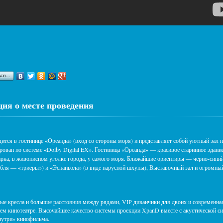
ься…
ия о месте проведения
дится в гостинице «Ореанда» (вход со стороны моря) и представляет собой уютный зал 
ован по системе «Dolby Digital EX». Гостиница «Ореанда» — красивое старинное здание
рка, в живописном уголке города, у самого моря. Ближайшие ориентиры — чёрно-синий 
абля — «триеры») и «Эспаньола» (в виде парусной шхуны), Выставочный зал и огромный
ые кресла и большие расстояния между рядами, VIP диванчики для двоих и современн
ем кинотеатре. Высочайшее качество системы проекции XpanD вместе с акустической си
нутри» кинофильма.