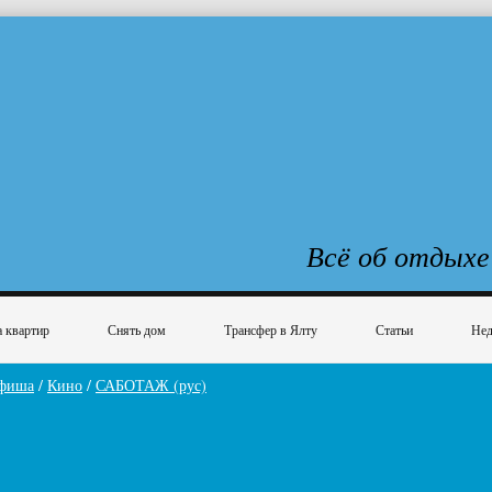
Всё об отдыхе
 квартир
Снять дом
Трансфер в Ялту
Статьи
Нед
фиша
/
Кино
/
САБОТАЖ (рус)