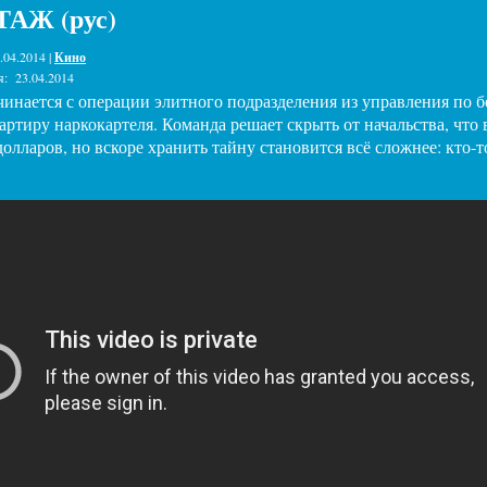
АЖ (рус)
.04.2014 |
Кино
я:
23.04.2014
чинается с операции элитного подразделения из управления по б
ртиру наркокартеля. Команда решает скрыть от начальства, что в
лларов, но вскоре хранить тайну становится всё сложнее: кто-