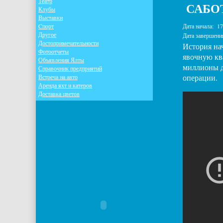
Театр
САБОТ
Клубы
Выставки
Cпорт
Дата начала:
17
Другое
Дата завершени
Достопримечательности
История на
Фотоотчеты
явочную ква
Объявления Ялты
миллионы до
Справочник предприятий
операции.
Встреча на авто
Аренда яхт и катеров
Доставка цветов