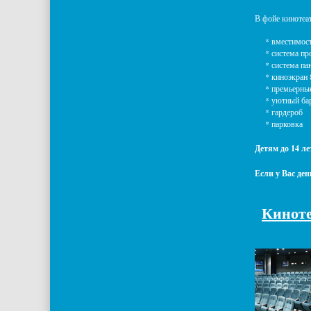
В фойе кинотеат
* вместимость 
* система про
* система пано
* киноэкран 8 
* премьерные 
* уютный ба
* гардероб
* парковка
Детям до 14 ле
Если у Вас де
Киноте