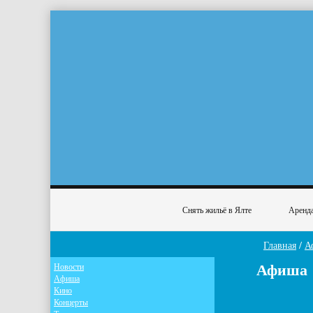
Снять жильё в Ялте
Аренда
Главная
/
А
Афиша
Новости
Афиша
Кино
Концерты