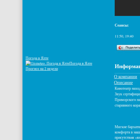
Сеансы:
11:50, 19:40
Поделит
Погода в Ялте
Погода в Ялте
Информац
Прогноз на 2 недели
О компании
Описание
Кинотеатр нахо
Звук сертифицир
Приморского па
старинного кор
Мягкие бархатн
комфорта в наш
присутствия «в